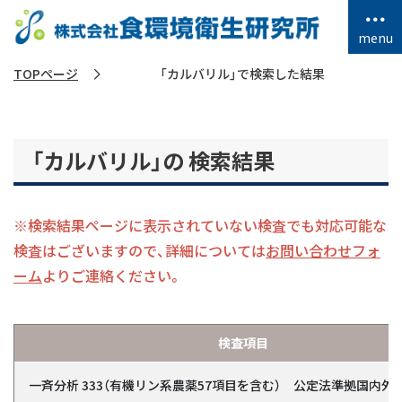
menu
TOPページ
「カルバリル」で検索した結果
「カルバリル」の 検索結果
HOME
※検索結果ページに表⽰されていない検査でも対応可能な
検査項目一覧
検査はございますので、詳細については
お問い合わせフォ
ーム
よりご連絡ください。
食品検査
質問・相談をする
栄養成分表示分析（食品表示法対応）
検査項目
食環研のコンサルティングについて
栄養成分表示分析（海外輸出向け）
一斉分析 333（有機リン系農薬57項目を含む） 公定法準拠国内
食品コンサルティング
PFAS検査（有機フッ素系化合物）
検査、試験を依頼する