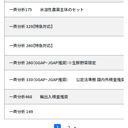
産地判別検査
食品コンサルティングの流れ
一斉分析175 水溶性農薬主体のセット
検査依頼書
食環研を知る
食品保存試験（賞味期限検査）
食品事例紹介
分析検査の流れ
一斉分析 329【特急対応】
会社概要
遺伝子組換え作物 (GMO) 検査
HACCP導入が進まない…どうしたらいい？
採用情報
お得意様（会員）のお客様
畜産コンサルティング
取引先
肉質・うまみ成分検査
一斉分析 260【特急対応】
新規（個人）のお客様
学習ページ
動物用医薬品薬事コンサルティングの流れ
沿革
ハラール・Vegan（ヴィーガン）食品検査
一斉分析 260（GGAP・JGAP推奨）※生鮮野菜限定
主な設備/検査室の紹介
リンク集
細菌・ウイルス検査
お役立ち情報
アクセスマップ
用語辞典
残留農薬検査
一斉分析 330（GGAP・JGAP推奨） 公定法準拠 国内外検査推
HACCP制度化情報
品質管理体制
食品衛生コンサル事業部
残留動物用医薬品分析
食の安全情報
一斉分析468 輸出入検査推奨
衛生検査所（臨床検査課）
ISO/IEC17025:2017 認定機関
食品有害物質検査
「新型コロナ対策」特設ページ（食品取扱企業向け）
GAP(農業生産管理)の導入支援サービス|日本GAP協会 推奨検査機
関
食品衛生ラボラトリー事業部 食品検査課
食品アレルギー物質検査
一斉分析 149
「新型コロナ対策」特設ページ（お役立ち情報）
メディア・雑誌投稿・学会への協力・参加履歴
SDGｓ情報
ASIAGAP 青果物 Ver.2.3 改定第1版
食品衛生ラボラトリー事業部 医薬品・食品分析課
放射能検査
新型コロナウイルス感染症の陽性時対応に関する同意のお願い
1
2