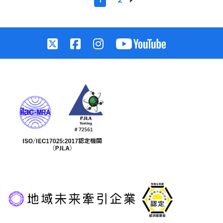
JFS-A/B規格コンサルティング・適合証明
農場管理の見える化
動物衛生ラボラトリー事業部
カビ毒検査
販売商品
コラム
経営者の責任
動物衛生コンサル事業部
異物検査・異臭検査（異常品）
飼料・資材販売
このサイトについて
病気について
計画及び実績評価
受託試験部
細菌拭き取り自主検査
ORIGAMIハンガー
食品別の規格基準
食品安全における前提条件プログラム
畜産検査
品質保証部
個人情報の取り扱いについて
生産工程における食品安全に関するリスク管理
受託試験
アグリビジネス事業部
豚/抗体検査
特定商取引に基づく表記
食品防御及び食品偽装の防止
衛生検査所（ヒト）
食環研の精度管理
豚品種識別検査
動物用医薬品の開発業務受託
供給者の管理
環境衛生
環境計量証明事業
豚/病性鑑定・微生物検査
品質管理試験
検便検査【細菌検査】
ニュース＆トピックス
検査・選別
小動物
食環研エコグリーンプロジェクト
鶏/抗体検査
動物用医療機器の修理業
ノロウイルス検査【検便検査】
アスベスト（石綿）分析
ブログ
苦情・異常・ルール違反への対応
代理店契約
鶏/病性鑑定・微生物検査
殺菌、ウイルス不活化試験
検便検査【ピロリ菌検査】
PFAS検査（有機フッ素系化合物）
SFTS （重症熱性血小板減少症候群）PCR検査
識別とトレーサビリティ
鶏/卵検査
消臭試験
新型コロナウイルスPCR検査（ヒト）
PCB
ペットフード検査
雑誌掲載情報
責任者及び教育訓練
牛/抗体検査
害虫試験
エムポックス（サル痘）PCR検査（ヒト）
水質検査(排水・井戸水)
レプトスピラ検査