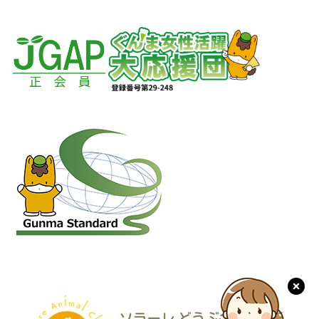
人権・福祉と労務管理
牛/病性鑑定・微生物検査
各種毒性試験
検便検査【ウイルス検出検査】
レジオネラ属菌検査
リンパ球サブセット解析｜フローサイトメトリー検査
作業者及び入場者の衛生管理
血球計算・生化学・電解質
動物を用いた試験
下水サーベイランス
肥料検査
労働安全管理及び事故発生時の対応
肉質・うまみ成分検査
動物福祉に関する情報公開
性病検査キット
土壌検査
土の管理
カビ毒検査
主な設備/検査室の紹介
飼料検査
水の利用及び廃水管理
畜産環境
カビ毒検査
圃場及び施設の交差汚染防止等
残留動物用医薬品分析
機械・設備、運搬車両、収穫関連の容器・備品、包装資材、掃除道具
魚病検査
等の管理
PFAS検査（有機フッ素系化合物）
エネルギー等の管理、地球温暖化防止
廃棄物の管理及び資源の有効利用
周辺環境への配慮及び地域社会との共生
生物多様性への配慮