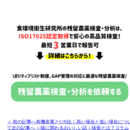
＜ 前の記事へ
有機炭素とC/N比｜高い場合と低い場合につ
て
次の記事へ ＞
味に関わるおいしい話｜味覚とは？
コラム