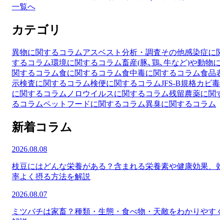
一覧へ
カテゴリ
異物に関するコラム
アスベスト分析・調査
その他
感染症に
するコラム
環境に関するコラム
畜産(豚､鶏､牛など)や動物
関するコラム
食に関するコラム
食中毒に関するコラム
食品
示検査に関するコラム
検便に関するコラム
JFS-B規格
カビ毒
に関するコラム
ノロウイルスに関するコラム
残留農薬に関
るコラム
ペットフードに関するコラム
異臭に関するコラム
新着コラム
2026.08.08
枝豆にはどんな栄養がある？含まれる栄養素や健康効果、
率よく摂る方法を解説
2026.08.07
ミツバチは家畜？種類・生態・食べ物・天敵をわかりやす