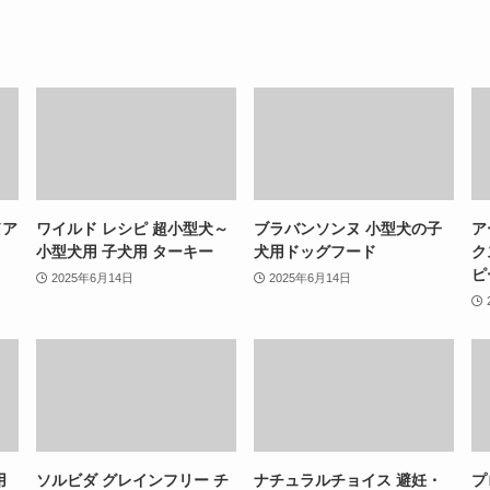
ドア
ワイルド レシピ 超小型犬～
ブラバンソンヌ 小型犬の子
ア
小型犬用 子犬用 ターキー
犬用ドッグフード
ク
ピ
2025年6月14日
2025年6月14日
用
ソルビダ グレインフリー チ
ナチュラルチョイス 避妊・
プ