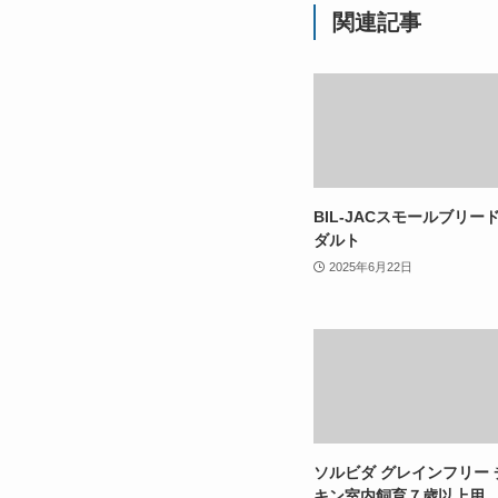
関連記事
BIL-JACスモールブリー
ダルト
2025年6月22日
ソルビダ グレインフリー 
キン室内飼育７歳以上用