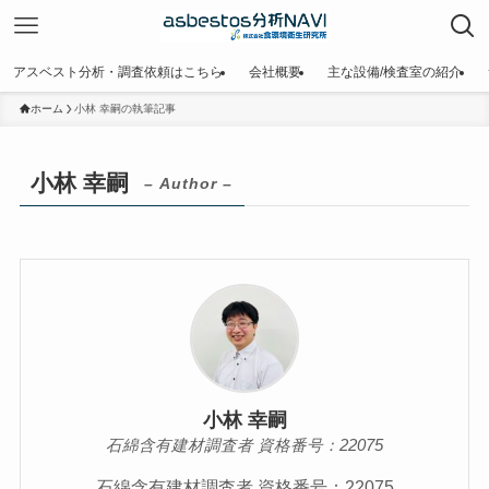
アスベスト分析・調査依頼はこちら
会社概要
主な設備/検査室の紹介
ホーム
小林 幸嗣の執筆記事
小林 幸嗣
– Author –
小林 幸嗣
石綿含有建材調査者 資格番号：22075
石綿含有建材調査者 資格番号：22075