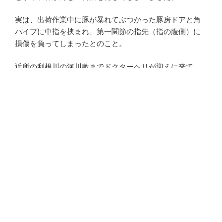
実は、出荷作業中に豚が暴れてぶつかった豚房ドアと角
パイプに中指を挟まれ、第一関節の指先（指の腹側）に
損傷を負ってしまったとのこと。
近所の利根川の河川敷までドクターヘリが迎えに来て、
前橋の大きな病院へ･･･
麻酔なしで処置した話を聞いてて、なんだか自分の指先
がジンジン
しかも、その方は自分で指先の骨がむき出しになってい
る状況を写メで撮影しており、私にも見せてくれまし
た。
『いっつも豚の解剖べぇしてんだから、こんなん見たっ
て世話ねぇだんべぇ』と･･･
豚と人間はやっぱり違います。