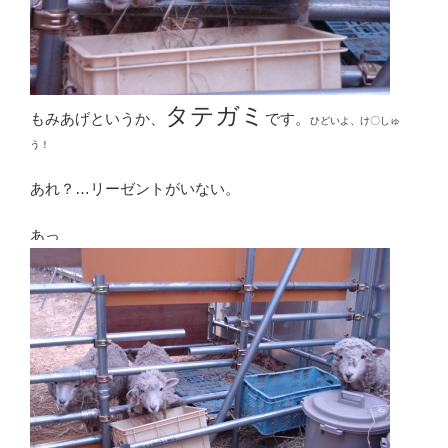
タテガミ
もみあげというか、
です。
ひどいよ、け〇しゅ
う！
あれ？…リーゼントがいない。
あっ、