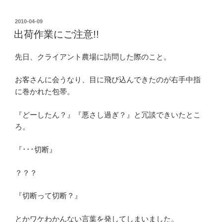
投
2010-04-09
稿
出荷作業にご注意!!
日:
先日、クライアント農場に訪問した際のこと。
お客さんに会うなり、目に飛び込んできたのが右手中指
に巻かれた包帯。
『どーしたん？』『悪さし過ぎ？』と冗談できいたとこ
ろ。
『･･･切断』
？？？
『切断って切断？』
とかワケわかんない言葉を発してしまいました。