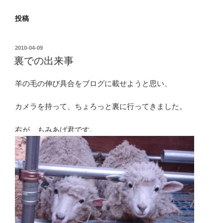
投稿
投
2010-04-09
稿
裏での出来事
日:
羊の毛の伸び具合をブログに載せようと思い、
カメラを持って、ちょろっと裏に行ってきました。
右が、もみあげ君です。