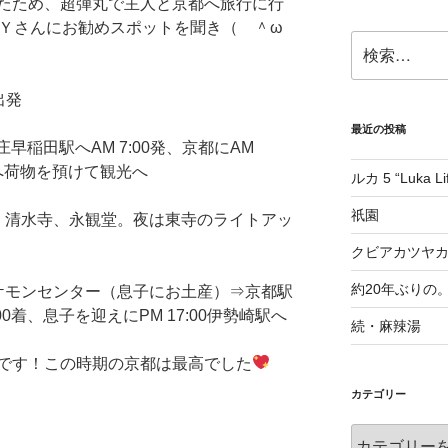
たため、超弾丸で主人と京都へ旅行に行
Ｙさんにお勧めスポットを聞き（ ＾ω
検
索:
出発
最近の投稿
早稲田駅へAM 7:00発、京都にAM
ルへ荷物を預けて観光へ
ルカ 5 “Luka Lif
祇園
、清水寺、永観堂。夜は東寺のライトアッ
クビアカツヤ
約20年ぶりの
ケモンセンター（息子にお土産）⇒京都駅
:00着、息子を迎えにPM 17:00伊勢崎駅へ
続・麻辣湯
です！この時期の京都は最高でした
カテゴリー
カ