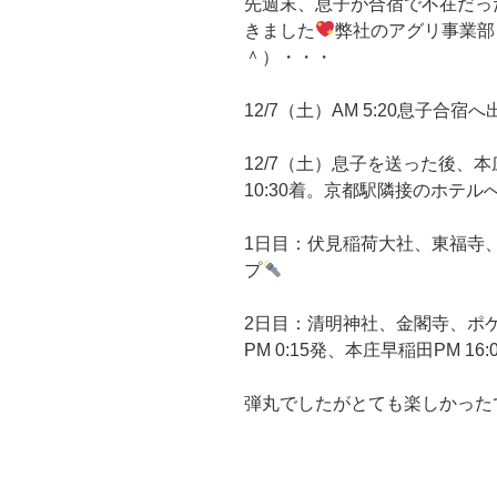
先週末、息子が合宿で不在だっ
きました
弊社のアグリ事業部
＾）・・・
12/7（土）AM 5:20息子合宿へ
12/7（土）息子を送った後、本庄
10:30着。京都駅隣接のホテ
1日目：伏見稲荷大社、東福寺
プ
2日目：清明神社、金閣寺、ポ
PM 0:15発、本庄早稲田PM 16
弾丸でしたがとても楽しかった