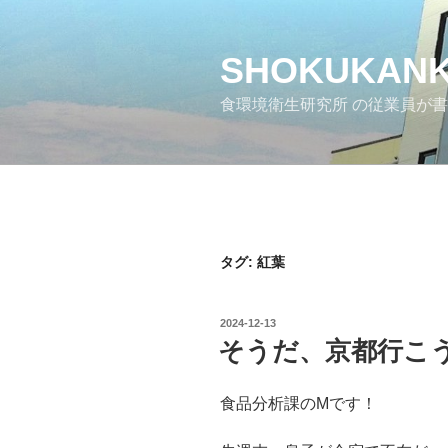
コ
ン
テ
SHOKUKANK
ン
食環境衛生研究所 の従業員が
ツ
へ
ス
キ
ッ
プ
タグ:
紅葉
投
2024-12-13
稿
そうだ、京都行こう
日:
食品分析課のMです！