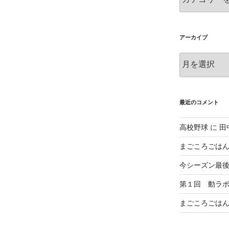
テ
ゴ
リ
ー
アーカイブ
ア
ー
カ
イ
ブ
最近のコメント
高校野球
に
田
まごころごは
今シーズン最
第１回 動ラ
まごころごは