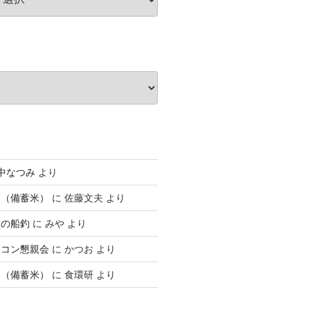
中なつみ
より
ん（備蓄米）
に
佐藤文夫
より
後の船釣
に
みや
より
ボコン懇親会
に
かつお
より
ん（備蓄米）
に
食環研
より