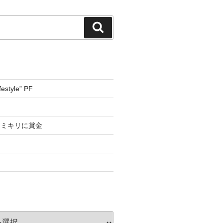
検
索
estyle” PF
カミキリに賞金
。