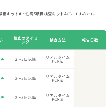
検査キットA
・
性病5項目検査キットA
がおすすめです。
検査のタイミ
)
検査方法
報告日数
ング
リアルタイム
0
2〜3日以降
円
PCR法
リアルタイム
0
2〜3日以降
円
PCR法
リアルタイム
0
2〜3日以降
円
PCR法