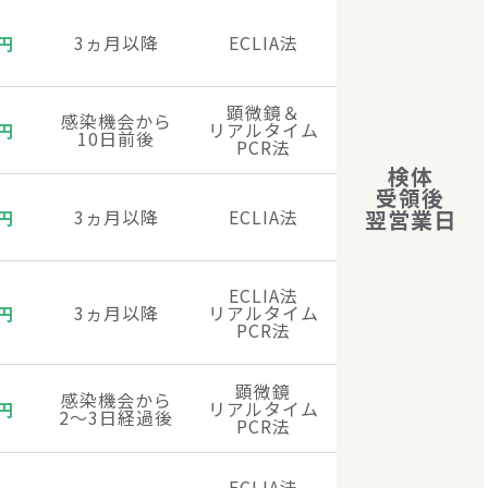
3ヵ月以降
ECLIA法
円
顕微鏡＆
感染機会から
リアルタイム
円
10日前後
PCR法
検体
受領後
3ヵ月以降
ECLIA法
翌営業日
円
ECLIA法
3ヵ月以降
リアルタイム
円
PCR法
顕微鏡
感染機会から
リアルタイム
円
2～3日経過後
PCR法
ECLIA法