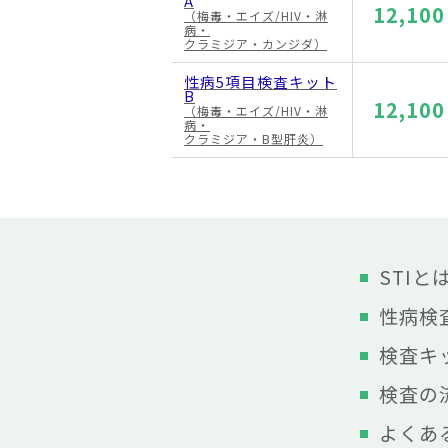
A
12,10
（梅毒・エイズ/HIV・淋
病・
クラミジア・カンジダ）
性病5項目検査キット
B
12,10
（梅毒・エイズ/HIV・淋
病・
クラミジア・B型肝炎）
STIと
性病検
検査キ
検査の
よくあ