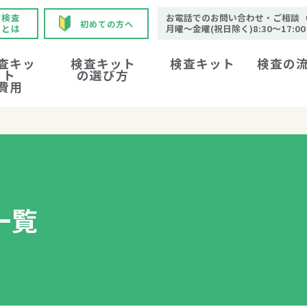
病検査
お電話でのお問い合わせ・ご相談
初めての方へ
ボとは
月曜～金曜(祝日除く)8:30～17:00
査キッ
検査キット
検査キット
検査の
ト
の選び方
費用
一覧