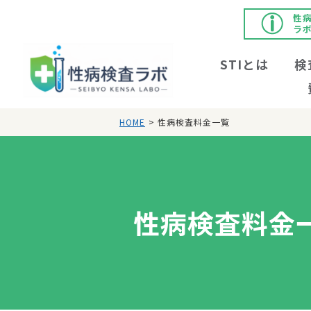
性
ラ
STIとは
検
HOME
> 性病検査料金一覧
性病検査料金