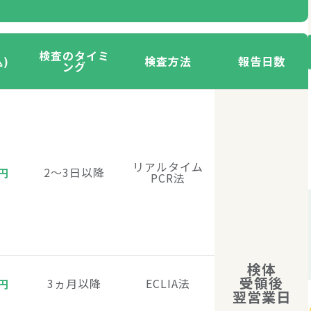
検査のタイミ
)
検査方法
報告日数
ング
リアルタイム
2〜3日以降
円
PCR法
検体
受領後
3ヵ月以降
ECLIA法
円
翌営業日