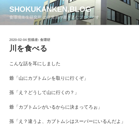
コ
SHOKUKANKEN.BLOG
ン
食環境衛生研究所 の従業員が書き込むブログです
テ
ン
ツ
投
2020-02-04
投稿者:
食環研
へ
稿
川を食べる
ス
日:
キ
ッ
こんな話を耳にしました
プ
爺「山にカブトムシを取りに行くぞ」
孫「え？どうして山に行くの？」
爺「カブトムシがいるからに決まってろぉ」
孫「え？違うよ、カブトムシはスーパーにいるんだよ」