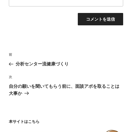
投
前
前
稿
の
分析センター流健康づくり
ナ
投
ビ
稿
次
次
ゲ
の
自分の願いを聞いてもらう前に、面談アポを取ることは
投
ー
大事か
稿
シ
ョ
ン
本サイトはこちら