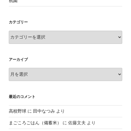
祇園
カテゴリー
カ
テ
ゴ
リ
アーカイブ
ー
ア
ー
カ
イ
最近のコメント
ブ
高校野球
に
田中なつみ
より
まごころごはん（備蓄米）
に
佐藤文夫
より