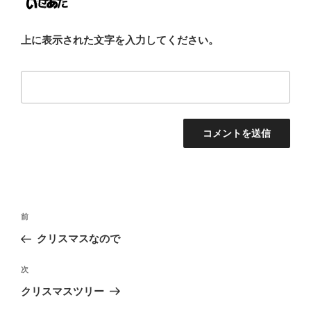
上に表示された文字を入力してください。
投
前
前
稿
の
クリスマスなので
ナ
投
ビ
稿
次
次
ゲ
の
クリスマスツリー
投
ー