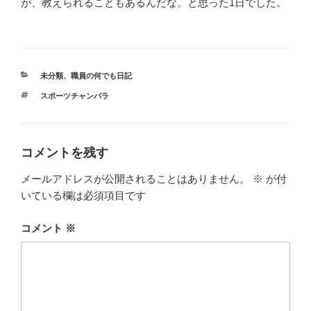
が、教えられることもあるんだな。と思った1日でした。
カ
未分類
、
職員の何でも日記
テ
タ
スポーツチャンバラ
ゴ
グ
リ
ー
コメントを残す
メールアドレスが公開されることはありません。
※
が付
いている欄は必須項目です
コメント
※