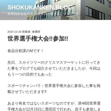
コ
SHOKUKANKEN.BLOG
ン
食環境衛生研究所 の従業員が書き込むブログです
テ
ン
ツ
投
2024-12-25
投稿者:
食環研
へ
稿
世界選手権大会‼参加‼
ス
日:
キ
ッ
食品分析課のMです！
プ
先日、スカイツリーのクリスマスマーケットに行ってき
た事をブログでも紹介させていただきましたが、今回は
もう一つの目的でもあった
スポーツチャンバラ；世界選手権大会に参加した事を掲
載させていただきます‼
あまり有名ではないスポーツなのですが、第48回世界選
手権大会が12月15日に墨田区で行われ、息子も参加しま