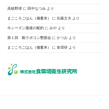
高校野球
に
田中なつみ
より
まごころごはん（備蓄米）
に
佐藤文夫
より
今シーズン最後の船釣
に
みや
より
第１回 動ラボコン懇親会
に
かつお
より
まごころごはん（備蓄米）
に
食環研
より