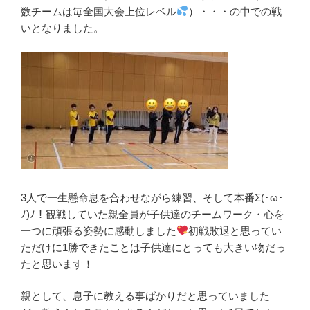
数チームは毎全国大会上位レベル
）・・・の中での戦
いとなりました。
3人で一生懸命息を合わせながら練習、そして本番Σ(･ω･
ﾉ)ﾉ！観戦していた親全員が子供達のチームワーク・心を
一つに頑張る姿勢に感動しました
初戦敗退と思ってい
ただけに1勝できたことは子供達にとっても大きい物だっ
たと思います！
親として、息子に教える事ばかりだと思っていました