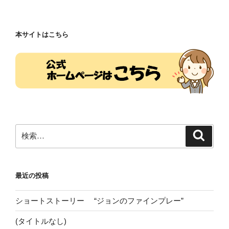
稿
シ
ョ
本サイトはこちら
ン
検
検
索
索:
最近の投稿
ショートストーリー “ジョンのファインプレー”
(タイトルなし)