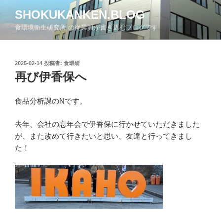
コ
SHOKUKANKEN.BLOG
ン
食環境衛生研究所 の従業員が書き込むブログです
テ
ン
ツ
投
2025-02-14
投稿者:
食環研
へ
稿
再び伊香保へ
ス
日:
キ
ッ
食品分析課のNです。
プ
去年、会社の忘年会で伊香保に行かせていただきました
が、また改めて行きたいと思い、友達と行ってきまし
た！