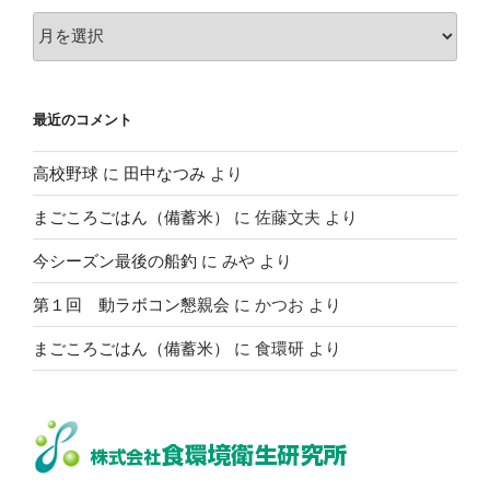
ア
ー
カ
イ
最近のコメント
ブ
高校野球
に
田中なつみ
より
まごころごはん（備蓄米）
に
佐藤文夫
より
今シーズン最後の船釣
に
みや
より
第１回 動ラボコン懇親会
に
かつお
より
まごころごはん（備蓄米）
に
食環研
より