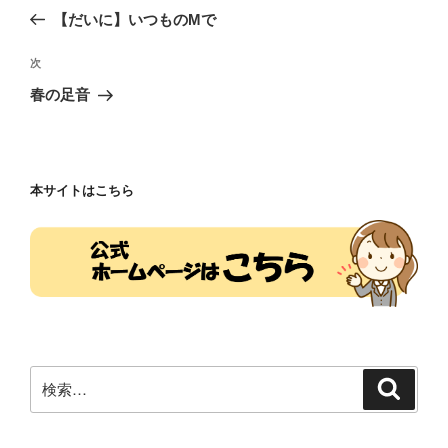
稿
の
【だいに】いつものMで
ナ
投
ビ
稿
次
次
ゲ
の
春の足音
投
ー
稿
シ
ョ
本サイトはこちら
ン
検
検
索
索: