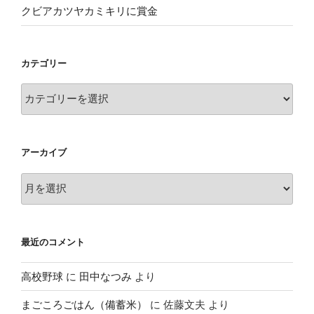
クビアカツヤカミキリに賞金
カテゴリー
カ
テ
ゴ
リ
アーカイブ
ー
ア
ー
カ
イ
最近のコメント
ブ
高校野球
に
田中なつみ
より
まごころごはん（備蓄米）
に
佐藤文夫
より