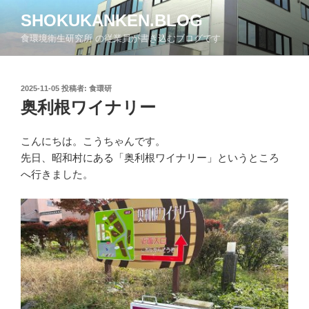
コ
SHOKUKANKEN.BLOG
ン
食環境衛生研究所 の従業員が書き込むブログです
テ
ン
ツ
投
2025-11-05
投稿者:
食環研
へ
稿
奥利根ワイナリー
ス
日:
キ
ッ
こんにちは。こうちゃんです。
プ
先日、昭和村にある「奥利根ワイナリー」というところ
へ行きました。