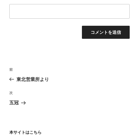
投
前
前
稿
の
東北営業所より
ナ
投
ビ
稿
次
次
ゲ
の
五冠
投
ー
稿
シ
ョ
本サイトはこちら
ン