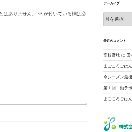
ー
アーカイブ
とはありません。
※
が付いている欄は必
ア
ー
カ
イ
ブ
最近のコメント
高校野球
に
田
まごころごは
今シーズン最
第１回 動ラ
まごころごは