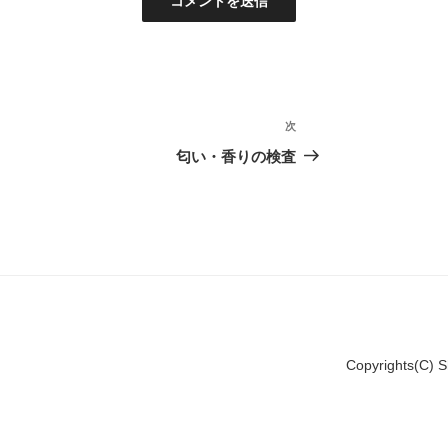
次
次
の
匂い・香りの検査
投
稿
Copyrights(C) S