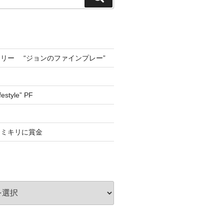
索
リー “ジョンのファインプレー”
estyle” PF
カミキリに賞金