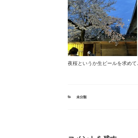
夜桜というか生ビールを求めて
カ
未分類
テ
ゴ
リ
ー