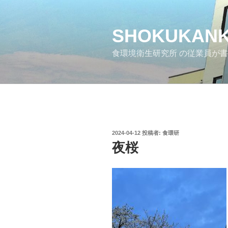
コ
ン
テ
SHOKUKANK
ン
食環境衛生研究所 の従業員が
ツ
へ
ス
キ
ッ
プ
投
2024-04-12
投稿者:
食環研
稿
夜桜
日: