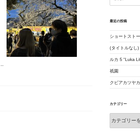
索:
最近の投稿
ショートストー
(タイトルなし)
ルカ 5 “Luka Lif
…
祇園
クビアカツヤ
カテゴリー
カ
テ
ゴ
リ