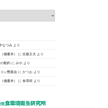
中なつみ
より
ん（備蓄米）
に
佐藤文夫
より
後の船釣
に
みや
より
ボコン懇親会
に
かつお
より
ん（備蓄米）
に
食環研
より