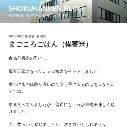
コ
SHOKUKANKEN.BLOG
ン
食環境衛生研究所 の従業員が書き込むブログです
テ
ン
ツ
投
2025-06-10
投稿者:
食環研
へ
稿
まごころごはん（備蓄米）
ス
日:
キ
ッ
食品分析課のTです。
プ
最近話題になっている備蓄米をゲットしました！
本当に米の値段が高いので安く手に入るのはありがたい
ですね。
早速食べてみましたが、普通にというか結構美味しく頂
けました。
少し柔らかく感じましたが、炊き方かもしれません。