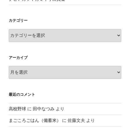
カテゴリー
カ
テ
ゴ
リ
アーカイブ
ー
ア
ー
カ
イ
最近のコメント
ブ
高校野球
に
田中なつみ
より
まごころごはん（備蓄米）
に
佐藤文夫
より