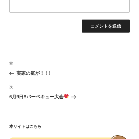
投
前
前
稿
の
実家の庭が！！!
ナ
投
ビ
稿
次
次
ゲ
の
6月9日‼バーベキュー大会
投
ー
稿
シ
ョ
本サイトはこちら
ン