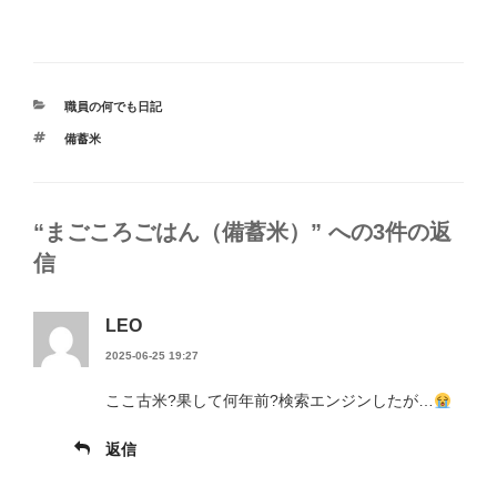
カ
職員の何でも日記
テ
タ
備蓄米
ゴ
グ
リ
ー
“まごころごはん（備蓄米）” への3件の返
信
LEO
2025-06-25 19:27
ここ古米?果して何年前?検索エンジンしたが…
返信