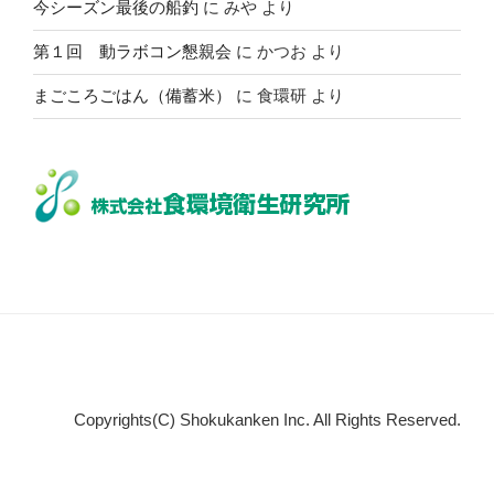
今シーズン最後の船釣
に
みや
より
第１回 動ラボコン懇親会
に
かつお
より
まごころごはん（備蓄米）
に
食環研
より
Copyrights(C) Shokukanken Inc. All Rights Reserved.