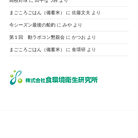
高校野球
に
田中なつみ
より
まごころごはん（備蓄米）
に
佐藤文夫
より
今シーズン最後の船釣
に
みや
より
第１回 動ラボコン懇親会
に
かつお
より
まごころごはん（備蓄米）
に
食環研
より