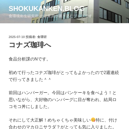
コ
SHOKUKANKEN.BLOG
ン
食環境衛生研究所 の従業員が書き込むブログです
テ
ン
ツ
投
2025-07-10
投稿者:
食環研
へ
稿
コナズ珈琲へ
ス
日:
キ
ッ
食品分析課のNです。
プ
初めて行ったコナズ珈琲がとってもよかったので2週連続
で行ってきました＾＾
前回はハンバーガー。今回はパンケーキを食べよう！と
思いながら、大好物のハンバーグに目が奪われ、結局ロ
コモコ丼にしました。
それにして大正解！めちゃくちゃ美味しい
特に、付け
合わせのマカロニサラダ？がとっても気に入りました。