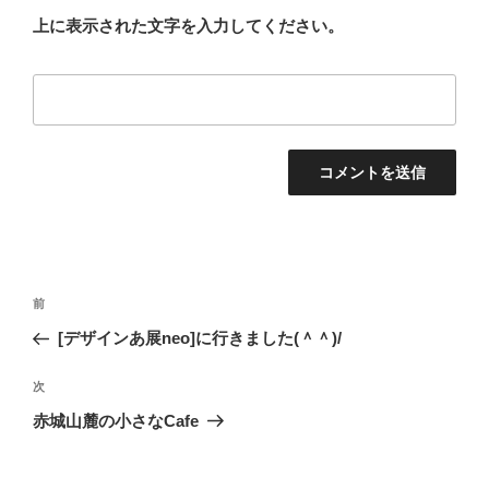
上に表示された文字を入力してください。
投
前
前
稿
の
[デザインあ展neo]に行きました(＾＾)/
ナ
投
ビ
稿
次
次
ゲ
の
赤城山麓の小さなCafe
投
ー
稿
シ