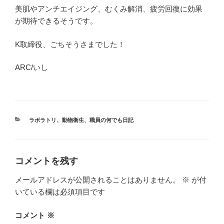
美肌やアンチエイジング、むくみ解消、疲労回復に効果
が期待できるそうです。
K取締役、ごちそうさまでした！
ARC/いし
カ
ラボラトリ
、
動物衛生
、
職員の何でも日記
テ
ゴ
リ
ー
コメントを残す
メールアドレスが公開されることはありません。
※
が付
いている欄は必須項目です
コメント
※