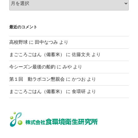
ー
カ
イ
最近のコメント
ブ
高校野球
に
田中なつみ
より
まごころごはん（備蓄米）
に
佐藤文夫
より
今シーズン最後の船釣
に
みや
より
第１回 動ラボコン懇親会
に
かつお
より
まごころごはん（備蓄米）
に
食環研
より