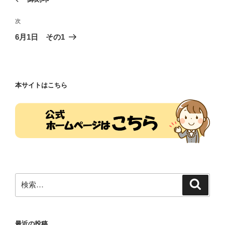
ナ
投
ビ
稿
次
次
ゲ
の
6月1日 その1
投
ー
稿
シ
ョ
本サイトはこちら
ン
検
検
索
索:
最近の投稿