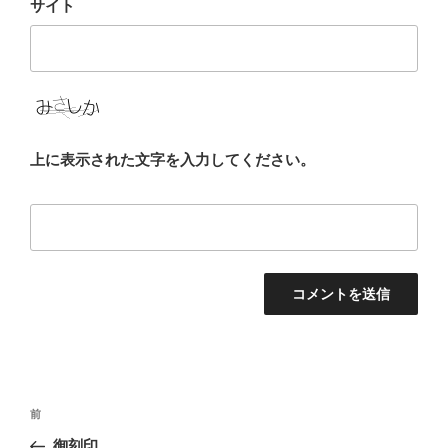
サイト
上に表示された文字を入力してください。
投
前
前
稿
の
御刻印