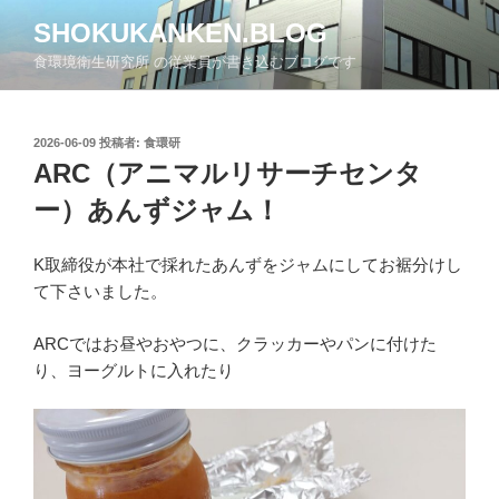
コ
SHOKUKANKEN.BLOG
ン
食環境衛生研究所 の従業員が書き込むブログです
テ
ン
ツ
投
2026-06-09
投稿者:
食環研
へ
稿
ARC（アニマルリサーチセンタ
ス
日:
キ
ー）あんずジャム！
ッ
プ
K取締役が本社で採れたあんずをジャムにしてお裾分けし
て下さいました。
ARCではお昼やおやつに、クラッカーやパンに付けた
り、ヨーグルトに入れたり