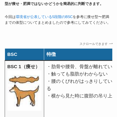
型が痩せ・肥満ではないかどうかを簡易的に判断できます。
今回は
環境省が公表している5段階のBSC
を参考に痩せ型〜肥満
までの体型についてまとめましたので参考にしてみてください。
スクロールできます
BSC
特徴
BSC 1（痩せ）
・肋骨や腰骨、骨盤が離れていて
・触っても脂肪がわからない
・腰のくびれがはっきりしていて
る
・横から見た時に腹部の吊り上が