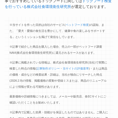
事でおすすめしているドッグフードに関しては
ドッグフード検査
を行っている株式会社食環境衛生研究所
が選定しております。
※当サイトを作った目的は自社のサービス(
ペットフード検査
)の認知、ま
た、「愛犬・愛猫の食生活を豊かにして、健康や食の楽しみをサポートす
る」というミッションを掲げて発信をしています。
※記事で紹介した商品を購入した場合、売上の一部がペットフード調査
NAVI(株式会社食環境衛生研究所)に還元されるケースがあります。
※記事に掲載されている情報は、株式会社食環境衛生研究所(当社)で実際に
検査した時点の情報(
記事制作ポリシー
・
当サイトの評価基準
)・または商品
の価格・成分などの検査結果・詳細は、当社が独自にリサーチした時点
(2026.2.9)の情報、掲載価格の変動や登録ミスまたは、商品のリニューアル
により情報が変わる可能性があります。
最新価格や詳細情報につきましては、メーカーや販売店、各ECサイトにご
確認いただくことをお勧めいたします。
※記事内で記載した効果・効能がを保証したものではありません。ご購入に