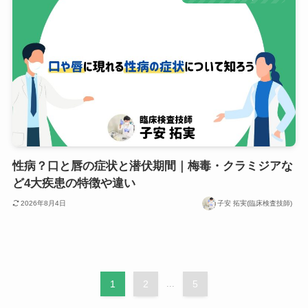
性病？口と唇の症状と潜伏期間｜梅毒・クラミジアな
ど4大疾患の特徴や違い
2026年8月4日
子安 拓実(臨床検査技師)
1
2
...
5