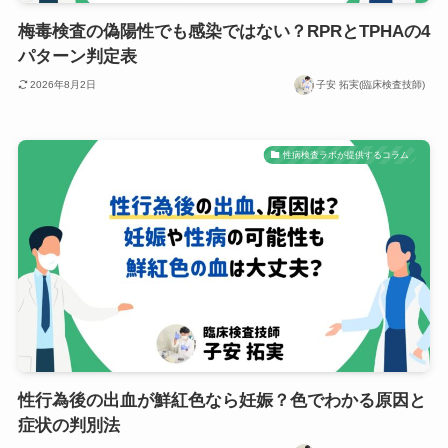
梅毒検査の偽陽性でも感染ではない？RPRとTPHAの4
パターン判定表
2026年8月2日
子安 拓実(臨床検査技師)
性病検査ラボが提供するコラム
性行為後の出血が鮮紅色なら妊娠？色でわかる原因と
症状の判別法