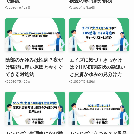
で解説
検査の専門家が解説
2026年6月28日
2026年5月29日
陰部のかゆみは性病？夜だ
エイズに気づくきっかけ
け猛烈に痒い原因と今すぐ
は？HIV初期症状の勘違い
できる対処法
と皮膚かゆみの見分け方
2026年5月29日
2026年5月29日
カンジダは生理中になぜ酷
カンジダはうつる？お風呂