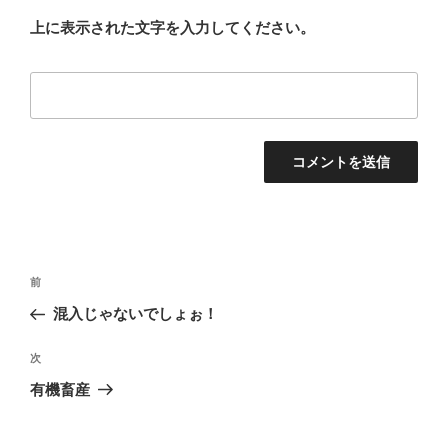
上に表示された文字を入力してください。
投
前
前
稿
の
混入じゃないでしょぉ！
ナ
投
ビ
稿
次
次
ゲ
の
有機畜産
投
ー
稿
シ