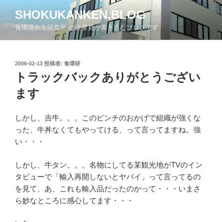
コ
SHOKUKANKEN.BLOG
ン
食環境衛生研究所 の従業員が書き込むブログです
テ
ン
ツ
投
2006-02-13
投稿者:
食環研
へ
稿
トラックバックありがとうござい
ス
日:
キ
ます
ッ
プ
しかし、吉牛。。。このピンチのおかげで組織が強くな
った、牛丼なくてもやってける、って言ってますね。強
い・・・
しかし、牛タン。。。名物にしてる某観光地がTVのイン
タビューで「輸入再開しないとヤバイ」って言ってるの
を見て、あ、これも輸入品だったのかって・・・いまさ
ら妙なところに感心してます・・・