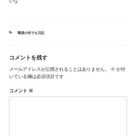
いな
カ
職員の何でも日記
テ
ゴ
リ
ー
コメントを残す
メールアドレスが公開されることはありません。
※
が付
いている欄は必須項目です
コメント
※