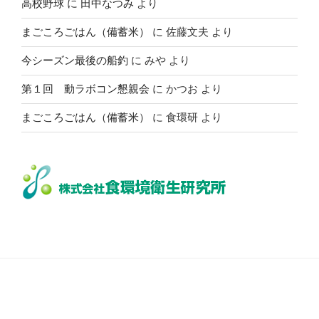
高校野球
に
田中なつみ
より
まごころごはん（備蓄米）
に
佐藤文夫
より
今シーズン最後の船釣
に
みや
より
第１回 動ラボコン懇親会
に
かつお
より
まごころごはん（備蓄米）
に
食環研
より