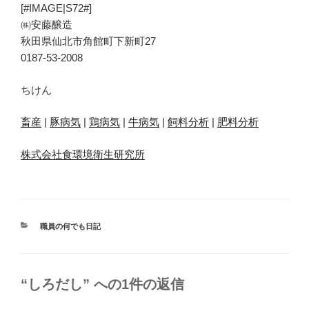
[#IMAGE|S72#]
㈱安藤醸造
秋田県仙北市角館町下新町27
0187-53-2008
ちけん
畜産
|
豚病気
|
鶏病気
|
牛病気
|
飼料分析
|
肥料分析
株式会社食環境衛生研究所
カ
職員の何でも日記
テ
ゴ
リ
ー
“しろだし” への1件の返信