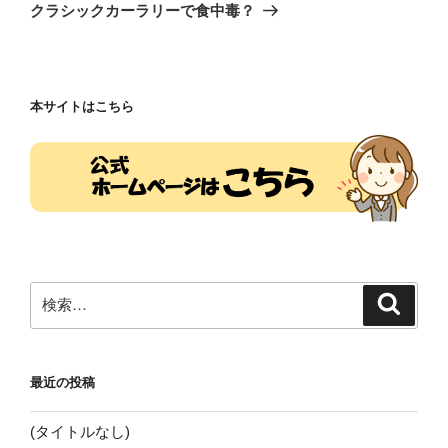
ゲ
の
クラシックカーラリーで食中毒？
投
ー
稿
シ
ョ
本サイトはこちら
ン
検
検
索
索:
最近の投稿
(タイトルなし)