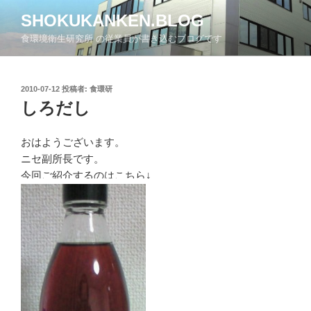
コ
SHOKUKANKEN.BLOG
ン
食環境衛生研究所 の従業員が書き込むブログです
テ
ン
ツ
投
2010-07-12
投稿者:
食環研
へ
稿
しろだし
ス
日:
キ
ッ
おはようございます。
プ
ニセ副所長です。
今回ご紹介するのはこちら↓