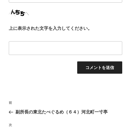
上に表示された文字を入力してください。
投
前
前
稿
の
副所長の東北たべぐるめ（６４）河北町一寸亭
ナ
投
ビ
稿
次
次