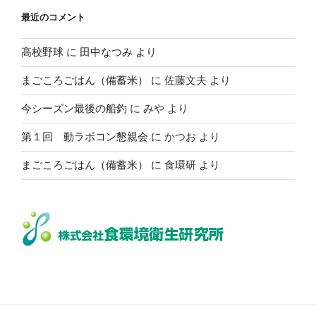
イ
最近のコメント
ブ
高校野球
に
田中なつみ
より
まごころごはん（備蓄米）
に
佐藤文夫
より
今シーズン最後の船釣
に
みや
より
第１回 動ラボコン懇親会
に
かつお
より
まごころごはん（備蓄米）
に
食環研
より