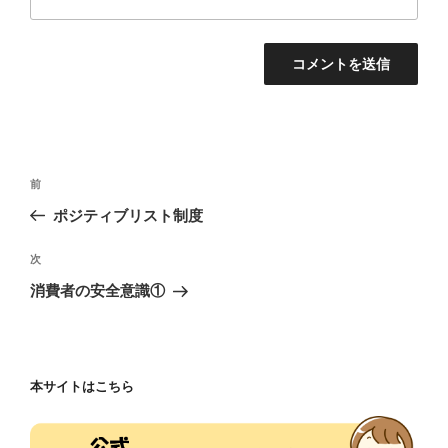
投
前
前
稿
の
ポジティブリスト制度
ナ
投
ビ
稿
次
次
ゲ
の
消費者の安全意識①
投
ー
稿
シ
ョ
本サイトはこちら
ン