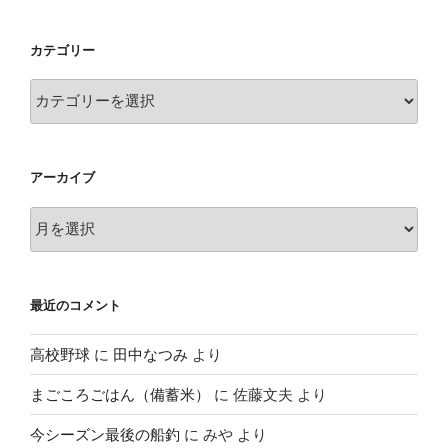
カテゴリー
カ
テ
ゴ
リ
アーカイブ
ー
ア
ー
カ
イ
最近のコメント
ブ
高校野球
に
田中なつみ
より
まごころごはん（備蓄米）
に
佐藤文夫
より
今シーズン最後の船釣
に
みや
より