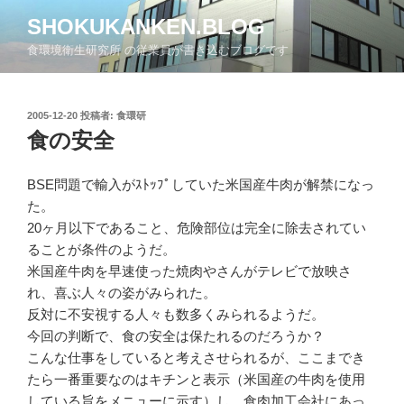
コ
SHOKUKANKEN.BLOG
ン
食環境衛生研究所 の従業員が書き込むブログです
テ
ン
ツ
投
2005-12-20
投稿者:
食環研
へ
稿
食の安全
ス
日:
キ
ッ
BSE問題で輸入がｽﾄｯﾌﾟしていた米国産牛肉が解禁になっ
プ
た。
20ヶ月以下であること、危険部位は完全に除去されてい
ることが条件のようだ。
米国産牛肉を早速使った焼肉やさんがテレビで放映さ
れ、喜ぶ人々の姿がみられた。
反対に不安視する人々も数多くみられるようだ。
今回の判断で、食の安全は保たれるのだろうか？
こんな仕事をしていると考えさせられるが、ここまでき
たら一番重要なのはキチンと表示（米国産の牛肉を使用
している旨をメニューに示す）し、食肉加工会社にあっ