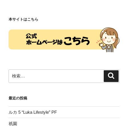
稿
シ
ョ
本サイトはこちら
ン
検
検
索
索:
最近の投稿
ルカ 5 “Luka Lifestyle” PF
祇園