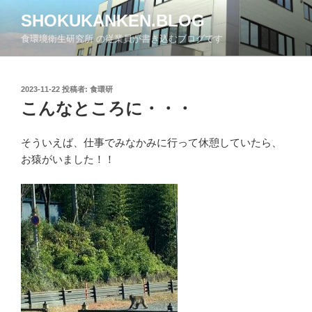
コ
SHOKUKANKEN.BLOG
ン
食環境衛生研究所 の従業員が書き込むブログです
テ
ン
ツ
投
2023-11-22
投稿者:
食環研
へ
稿
こんなところに・・・
ス
日:
キ
ッ
そういえば、仕事でみなかみに行って休憩していたら、
プ
お猿がいました！！