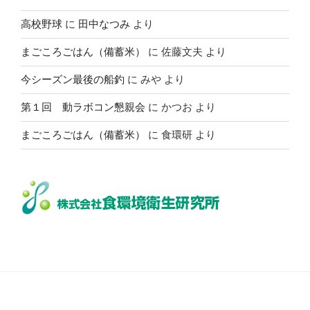
高校野球
に
田中なつみ
より
まごころごはん（備蓄米）
に
佐藤文夫
より
今シーズン最後の船釣
に
みや
より
第１回 動ラボコン懇親会
に
かつお
より
まごころごはん（備蓄米）
に
食環研
より