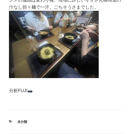
汁なし担々麺で一汗。ごちそうさまでした。
分析FUJI
カ
未分類
テ
ゴ