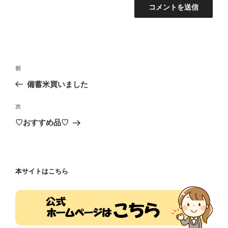
投
前
前
稿
の
備蓄米買いました
ナ
投
ビ
稿
次
次
ゲ
の
♡おすすめ品♡
投
ー
稿
シ
ョ
本サイトはこちら
ン