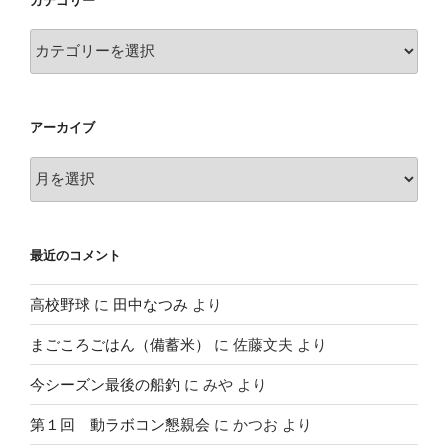
カテゴリー
カ
テ
ゴ
リ
アーカイブ
ー
ア
ー
カ
イ
最近のコメント
ブ
高校野球
に
田中なつみ
より
まごころごはん（備蓄米）
に
佐藤文夫
より
今シーズン最後の船釣
に
みや
より
第１回 動ラボコン懇親会
に
かつお
より