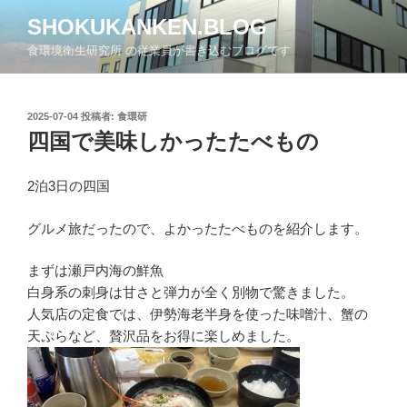
コ
SHOKUKANKEN.BLOG
ン
食環境衛生研究所 の従業員が書き込むブログです
テ
ン
ツ
投
2025-07-04
投稿者:
食環研
へ
稿
四国で美味しかったたべもの
ス
日:
キ
ッ
2泊3日の四国
プ
グルメ旅だったので、よかったたべものを紹介します。
まずは瀬戸内海の鮮魚
白身系の刺身は甘さと弾力が全く別物で驚きました。
人気店の定食では、伊勢海老半身を使った味噌汁、蟹の
天ぷらなど、贅沢品をお得に楽しめました。