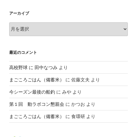
ゴ
リ
アーカイブ
ー
ア
ー
カ
イ
最近のコメント
ブ
高校野球
に
田中なつみ
より
まごころごはん（備蓄米）
に
佐藤文夫
より
今シーズン最後の船釣
に
みや
より
第１回 動ラボコン懇親会
に
かつお
より
まごころごはん（備蓄米）
に
食環研
より