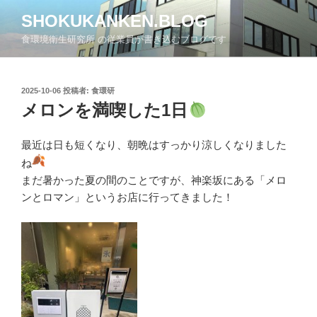
コ
SHOKUKANKEN.BLOG
ン
食環境衛生研究所 の従業員が書き込むブログです
テ
ン
ツ
投
2025-10-06
投稿者:
食環研
へ
稿
メロンを満喫した1日
ス
日:
キ
ッ
最近は日も短くなり、朝晩はすっかり涼しくなりました
プ
ね
まだ暑かった夏の間のことですが、神楽坂にある「メロ
ンとロマン」というお店に行ってきました！