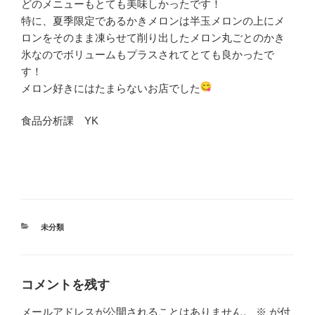
どのメニューもとても美味しかったです！
特に、夏季限定であるかきメロンは半玉メロンの上にメ
ロンをそのまま凍らせて削り出したメロン丸ごとのかき
氷なのでボリュームもプラスされてとても良かったで
す！
メロン好きにはたまらないお店でした
食品分析課 YK
カ
未分類
テ
ゴ
リ
ー
コメントを残す
メールアドレスが公開されることはありません。
※
が付