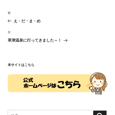
投
前
前
稿
の
え・だ・ま・め
ナ
投
ビ
稿
次
次
ゲ
の
草津温泉に行ってきました～！
投
ー
稿
シ
ョ
本サイトはこちら
ン
検
検