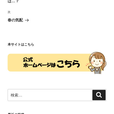
は…？
ビ
稿
ゲ
次
次
の
ー
春の気配
投
シ
稿
ョ
ン
本サイトはこちら
検
検
索
索: