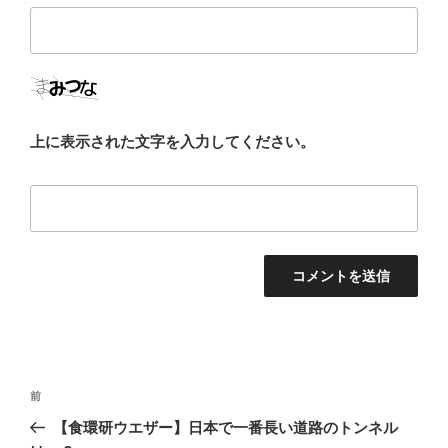
上に表示された文字を入力してください。
投
前
前
稿
の
【食環研ウエザー】日本で一番長い道路のトンネル
ナ
投