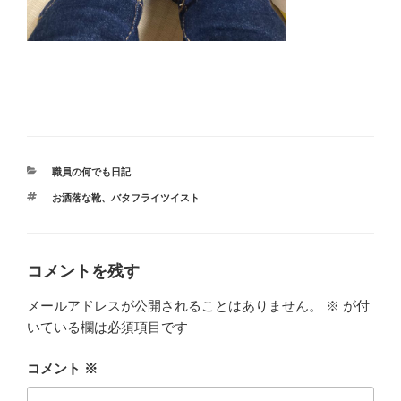
カ
職員の何でも日記
テ
タ
お洒落な靴
、
バタフライツイスト
ゴ
グ
リ
ー
コメントを残す
メールアドレスが公開されることはありません。
※
が付
いている欄は必須項目です
コメント
※