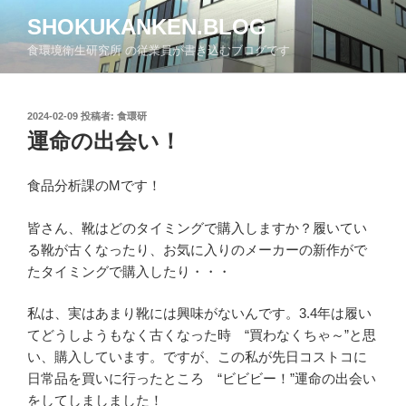
コ
SHOKUKANKEN.BLOG
ン
食環境衛生研究所 の従業員が書き込むブログです
テ
ン
ツ
投
2024-02-09
投稿者:
食環研
へ
稿
運命の出会い！
ス
日:
キ
ッ
食品分析課のMです！
プ
皆さん、靴はどのタイミングで購入しますか？履いてい
る靴が古くなったり、お気に入りのメーカーの新作がで
たタイミングで購入したり・・・
私は、実はあまり靴には興味がないんです。3.4年は履い
てどうしようもなく古くなった時 “買わなくちゃ～”と思
い、購入しています。ですが、この私が先日コストコに
日常品を買いに行ったところ “ビビビー！”運命の出会い
をしてしましました！