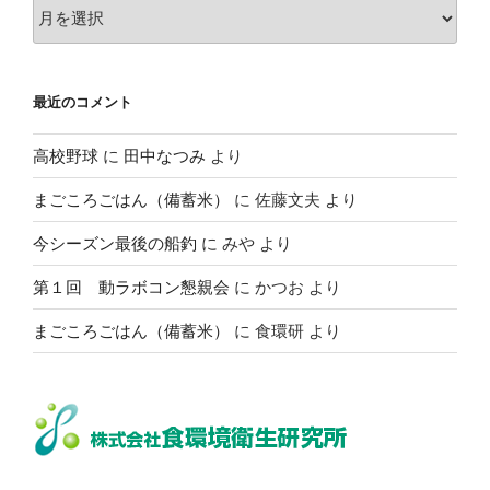
ア
ー
カ
イ
最近のコメント
ブ
高校野球
に
田中なつみ
より
まごころごはん（備蓄米）
に
佐藤文夫
より
今シーズン最後の船釣
に
みや
より
第１回 動ラボコン懇親会
に
かつお
より
まごころごはん（備蓄米）
に
食環研
より