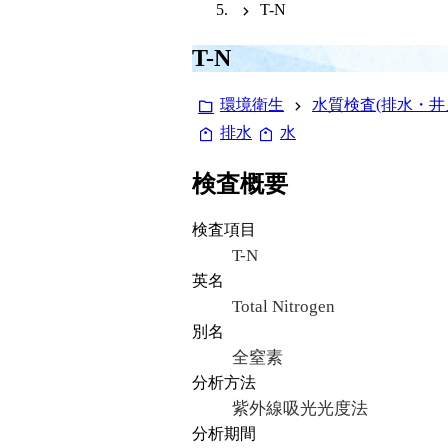
T-N
T-N
環境衛生
水質検査(排水・井
排水
水
検査概要
検査項目
T-N
英名
Total Nitrogen
別名
全窒素
分析方法
紫外線吸光光度法
分析期間