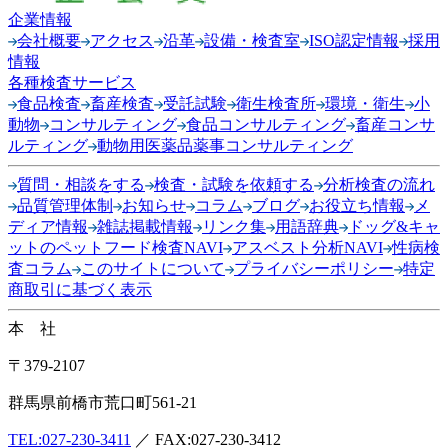
企業情報
会社概要
アクセス
沿革
設備・検査室
ISO認定情報
採用
情報
各種検査サービス
食品検査
畜産検査
受託試験
衛生検査所
環境・衛生
小
動物
コンサルティング
食品コンサルティング
畜産コンサ
ルティング
動物用医薬品薬事コンサルティング
質問・相談をする
検査・試験を依頼する
分析検査の流れ
品質管理体制
お知らせ
コラム
ブログ
お役立ち情報
メ
ディア情報
雑誌掲載情報
リンク集
用語辞典
ドッグ&キャ
ットのペットフード検査NAVI
アスベスト分析NAVI
性病検
査コラム
このサイトについて
プライバシーポリシー
特定
商取引に基づく表示
本 社
〒379-2107
群馬県前橋市荒口町561-21
TEL:
027-230-3411
／ FAX:027-230-3412