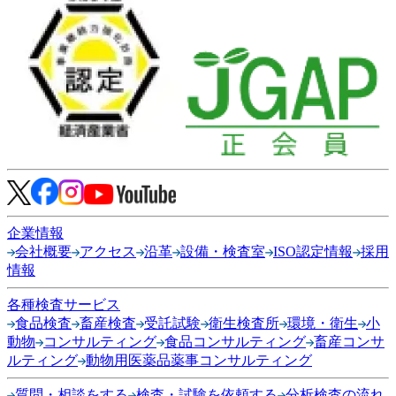
企業情報
会社概要
アクセス
沿革
設備・検査室
ISO認定情報
採用
情報
各種検査サービス
食品検査
畜産検査
受託試験
衛生検査所
環境・衛生
小
動物
コンサルティング
食品コンサルティング
畜産コンサ
ルティング
動物用医薬品薬事コンサルティング
質問・相談をする
検査・試験を依頼する
分析検査の流れ