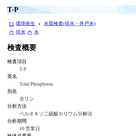
T-P
環境衛生
水質検査(排水・井戸水)
排水
水
検査概要
検査項目
T-P
英名
Total Phosphorus
別名
全リン
分析方法
ペルオキソ二硫酸カリウム分解法
分析期間
10 営業日
検体必要量