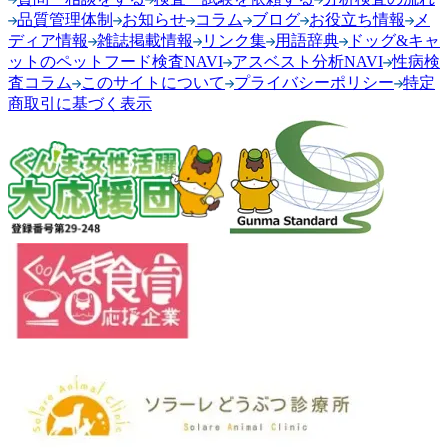
品質管理体制
お知らせ
コラム
ブログ
お役立ち情報
メ
ディア情報
雑誌掲載情報
リンク集
用語辞典
ドッグ&キャ
ットのペットフード検査NAVI
アスベスト分析NAVI
性病検
査コラム
このサイトについて
プライバシーポリシー
特定
商取引に基づく表示