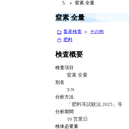
窒素 全量
窒素 全量
畜産検査
その他
肥料
検査概要
検査項目
窒素 全量
別名
T-N
分析方法
「肥料等試験法 2025」等
分析期間
10 営業日
検体必要量