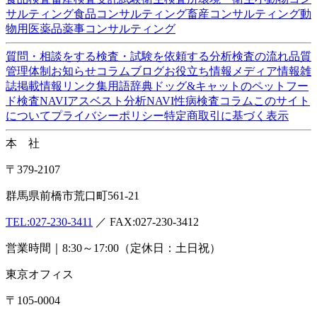
企業情報
会社概要
アクセス
沿革
設備・検査室
ISO認定情報
採用
情報
各種検査サービス
食品検査
畜産検査
受託試験
衛生検査所
環境・衛生
小
動物
コンサルティング
食品コンサルティング
畜産コンサ
ルティング
動物用医薬品薬事コンサルティング