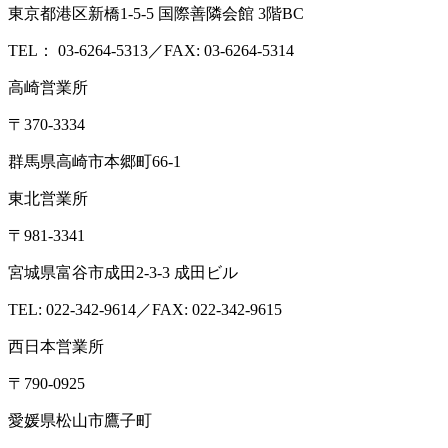
質問・相談をする
検査・試験を依頼する
分析検査の流れ
品質管理体制
お知らせ
コラム
ブログ
お役立ち情報
メ
ディア情報
雑誌掲載情報
リンク集
用語辞典
ドッグ&キャ
ットのペットフード検査NAVI
アスベスト分析NAVI
性病検
査コラム
このサイトについて
プライバシーポリシー
特定
商取引に基づく表示
本 社
〒379-2107
群馬県前橋市荒口町561-21
TEL:
027-230-3411
／ FAX:027-230-3412
営業時間｜8:30～17:00（定休日：土日祝）
東京オフィス
〒105-0004
東京都港区新橋1-5-5 国際善隣会館 3階BC