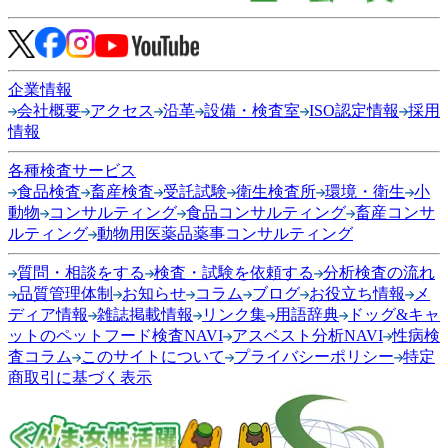
企業情報
会社概要
アクセス
沿革
設備・検査室
ISO認定情報
採用
情報
各種検査サービス
食品検査
畜産検査
受託試験
衛生検査所
環境・衛生
小
動物
コンサルティング
食品コンサルティング
畜産コンサ
ルティング
動物用医薬品薬事コンサルティング
質問・相談をする
検査・試験を依頼する
分析検査の流れ
品質管理体制
お知らせ
コラム
ブログ
お役立ち情報
メ
ディア情報
雑誌掲載情報
リンク集
用語辞典
ドッグ&キャ
ットのペットフード検査NAVI
アスベスト分析NAVI
性病検
査コラム
このサイトについて
プライバシーポリシー
特定
商取引に基づく表示