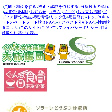
質問・相談をする
検査・試験を依頼する
分析検査の流れ
品質管理体制
お知らせ
コラム
ブログ
お役立ち情報
メ
ディア情報
雑誌掲載情報
リンク集
用語辞典
ドッグ&キャ
ットのペットフード検査NAVI
アスベスト分析NAVI
性病検
査コラム
このサイトについて
プライバシーポリシー
特定
商取引に基づく表示