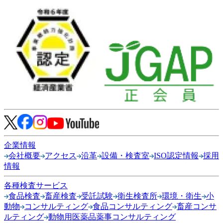
企業情報
会社概要
アクセス
沿革
設備・検査室
ISO認定情報
採用
情報
各種検査サービス
食品検査
畜産検査
受託試験
衛生検査所
環境・衛生
小
動物
コンサルティング
食品コンサルティング
畜産コンサ
ルティング
動物用医薬品薬事コンサルティング