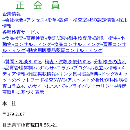
企業情報
会社概要
アクセス
沿革
設備・検査室
ISO認定情報
採用
情報
各種検査サービス
食品検査
畜産検査
受託試験
衛生検査所
環境・衛生
小
動物
コンサルティング
食品コンサルティング
畜産コンサ
ルティング
動物用医薬品薬事コンサルティング
質問・相談をする
検査・試験を依頼する
分析検査の流れ
品質管理体制
お知らせ
コラム
ブログ
お役立ち情報
メ
ディア情報
雑誌掲載情報
リンク集
用語辞典
ドッグ&キャ
ットのペットフード検査NAVI
アスベスト分析NAVI
性病検
査コラム
このサイトについて
プライバシーポリシー
特定
商取引に基づく表示
本 社
〒379-2107
群馬県前橋市荒口町561-21