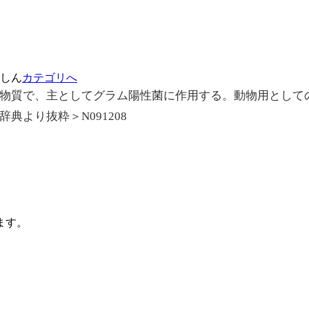
しん
カテゴリへ
物質で、主としてグラム陽性菌に作用する。動物用として
典より抜粋＞N091208
ます。