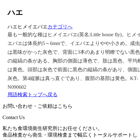
ハエ
ハエ
ヒメイエバエ
カテゴリへ
最も一般的な種はヒメイエバエ(英名:Little house fly)。ヒメ
エバエは体長約5～6mmで、イエバエよりやや小さめ。成虫
は黒味がかった灰色で、背面に3本のあまり明瞭でない黒色
の縦縞の条がある。胸部の側面は薄色で、肢は黒色、平均
は黄色。頭部は灰色で前面に黒色の縦縞の条があり、側面
灰色。第4縦脈は真っ直ぐであり、腹部の基部は黄色。KT-
N090602
用語検索トップへ戻る
お問い合わせ・ご依頼はこちら
Contact Us
私たち食環境衛生研究所にお任せください。
食品検査から衛生・環境検査まで幅広くトータルサポートし