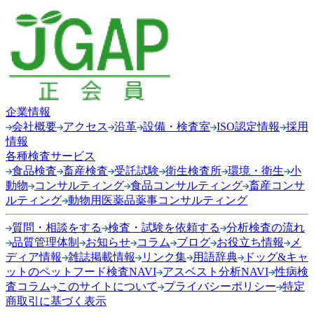
企業情報
会社概要
アクセス
沿革
設備・検査室
ISO認定情報
採用
情報
各種検査サービス
食品検査
畜産検査
受託試験
衛生検査所
環境・衛生
小
動物
コンサルティング
食品コンサルティング
畜産コンサ
ルティング
動物用医薬品薬事コンサルティング
質問・相談をする
検査・試験を依頼する
分析検査の流れ
品質管理体制
お知らせ
コラム
ブログ
お役立ち情報
メ
ディア情報
雑誌掲載情報
リンク集
用語辞典
ドッグ&キャ
ットのペットフード検査NAVI
アスベスト分析NAVI
性病検
査コラム
このサイトについて
プライバシーポリシー
特定
商取引に基づく表示