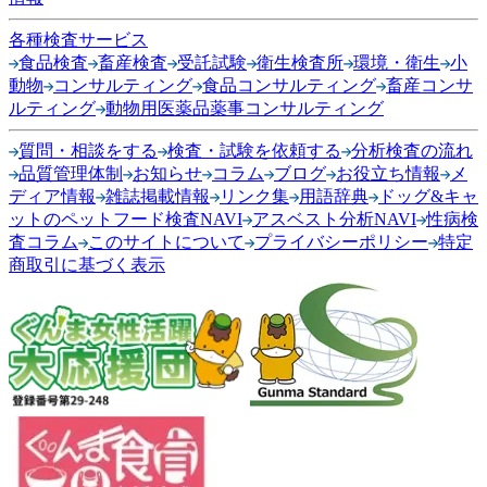
各種検査サービス
食品検査
畜産検査
受託試験
衛生検査所
環境・衛生
小
動物
コンサルティング
食品コンサルティング
畜産コンサ
ルティング
動物用医薬品薬事コンサルティング
質問・相談をする
検査・試験を依頼する
分析検査の流れ
品質管理体制
お知らせ
コラム
ブログ
お役立ち情報
メ
ディア情報
雑誌掲載情報
リンク集
用語辞典
ドッグ&キャ
ットのペットフード検査NAVI
アスベスト分析NAVI
性病検
査コラム
このサイトについて
プライバシーポリシー
特定
商取引に基づく表示