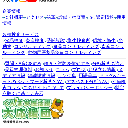
企業情報
会社概要
アクセス
沿革
設備・検査室
ISO認定情報
採用
情報
各種検査サービス
食品検査
畜産検査
受託試験
衛生検査所
環境・衛生
小
動物
コンサルティング
食品コンサルティング
畜産コンサ
ルティング
動物用医薬品薬事コンサルティング
質問・相談をする
検査・試験を依頼する
分析検査の流れ
品質管理体制
お知らせ
コラム
ブログ
お役立ち情報
メ
ディア情報
雑誌掲載情報
リンク集
用語辞典
ドッグ&キャ
ットのペットフード検査NAVI
アスベスト分析NAVI
性病検
査コラム
このサイトについて
プライバシーポリシー
特定
商取引に基づく表示