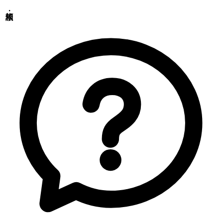
〒370-3334
群馬県高崎市本郷町66-1
東北営業所
〒981-3341
宮城県富谷市成田2-3-3 成田ビル
TEL: 022-342-9614／FAX: 022-342-9615
西日本営業所
〒790-0925
愛媛県松山市鷹子町
鹿児島駐在所
〒890-0081
鹿児島県鹿児島市唐湊