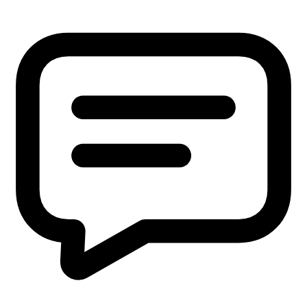
ディア情報
雑誌掲載情報
リンク集
用語辞典
ドッグ&キャ
ットのペットフード検査NAVI
アスベスト分析NAVI
性病検
査コラム
このサイトについて
プライバシーポリシー
特定
商取引に基づく表示
本 社
〒379-2107
群馬県前橋市荒口町561-21
TEL:
027-230-3411
／ FAX:027-230-3412
営業時間｜8:30～17:00（定休日：土日祝）
東京オフィス
〒105-0004
東京都港区新橋1-5-5 国際善隣会館 3階BC
TEL： 03-6264-5313／FAX: 03-6264-5314
高崎営業所