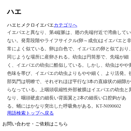
ハエ
ハエ
ヒメクロイエバエ
カテゴリへ
イエバエと異なり、第4縦脈は、翅の先端付近で湾曲してい
ない。発育段階やライフサイクル(卵～成虫)はイエバエと
常によく似ている。卵は白色で、イエバエの卵と似ており
同じような場所に産卵される。幼虫は円筒形で、先端が細
く、イエバエの幼虫に酷似している。しかし、幼虫はやや
色味を帯び、イエバエの幼虫よりもやや細く、より活発。
部気門は明瞭で、それぞれほぼ平行な3本の直線状の細隙か
らなっている。上咽頭収縮性外部被膜はイエバエの幼虫と
なり、咽頭硬皮の細長い背面翼と2本の細長い口腔鉤があ
る。蛹にはかなり突出した呼吸角がある。KT-N090602
用語検索トップへ戻る
お問い合わせ・ご依頼はこちら