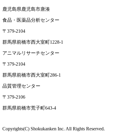
企業情報
会社概要
アクセス
沿革
設備・検査室
ISO認定情報
採用
情報
各種検査サービス
食品検査
畜産検査
受託試験
衛生検査所
環境・衛生
小
動物
コンサルティング
食品コンサルティング
畜産コンサ
ルティング
動物用医薬品薬事コンサルティング
質問・相談をする
検査・試験を依頼する
分析検査の流れ
品質管理体制
お知らせ
コラム
ブログ
お役立ち情報
メ