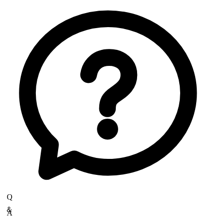
〒379-2106
群馬県前橋市荒子町643-4
Copyrights(C) Shokukanken Inc. All Rights Reserved.