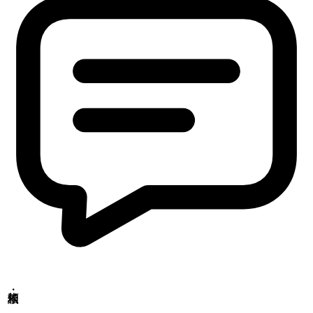
〒790-0925
愛媛県松山市鷹子町
鹿児島駐在所
〒890-0081
鹿児島県鹿児島市唐湊
食品・医薬品分析センター
〒379-2104
群馬県前橋市西大室町1228-1
アニマルリサーチセンター
〒379-2104
群馬県前橋市西大室町286-1
品質管理センター