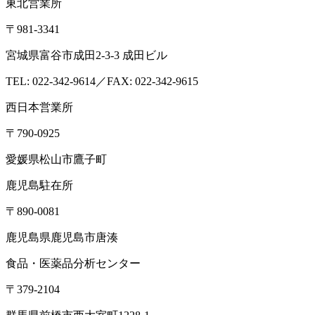
会社概要
アクセス
沿革
設備・検査室
ISO認定情報
採用
情報
各種検査サービス
食品検査
畜産検査
受託試験
衛生検査所
環境・衛生
小
動物
コンサルティング
食品コンサルティング
畜産コンサ
ルティング
動物用医薬品薬事コンサルティング
質問・相談をする
検査・試験を依頼する
分析検査の流れ
品質管理体制
お知らせ
コラム
ブログ
お役立ち情報
メ
ディア情報
雑誌掲載情報
リンク集
用語辞典
ドッグ&キャ
ットのペットフード検査NAVI
アスベスト分析NAVI
性病検
査コラム
このサイトについて
プライバシーポリシー
特定
商取引に基づく表示
本 社
〒379-2107
群馬県前橋市荒口町561-21
TEL:
027-230-3411
／ FAX:027-230-3412