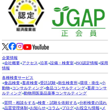
企業情報
会社概要
アクセス
沿革
設備・検査室
ISO認定情報
採用
情報
各種検査サービス
食品検査
畜産検査
受託試験
衛生検査所
環境・衛生
小
動物
コンサルティング
食品コンサルティング
畜産コンサ
ルティング
動物用医薬品薬事コンサルティング
質問・相談をする
検査・試験を依頼する
分析検査の流れ
品質管理体制
お知らせ
コラム
ブログ
お役立ち情報
メ