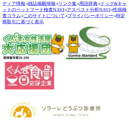
ディア情報
雑誌掲載情報
リンク集
用語辞典
ドッグ&キャ
ットのペットフード検査NAVI
アスベスト分析NAVI
性病検
査コラム
このサイトについて
プライバシーポリシー
特定
商取引に基づく表示