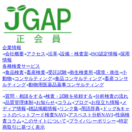
企業情報
会社概要
アクセス
沿革
設備・検査室
ISO認定情報
採用
情報
各種検査サービス
食品検査
畜産検査
受託試験
衛生検査所
環境・衛生
小
動物
コンサルティング
食品コンサルティング
畜産コンサ
ルティング
動物用医薬品薬事コンサルティング
質問・相談をする
検査・試験を依頼する
分析検査の流れ
品質管理体制
お知らせ
コラム
ブログ
お役立ち情報
メ
ディア情報
雑誌掲載情報
リンク集
用語辞典
ドッグ&キャ
ットのペットフード検査NAVI
アスベスト分析NAVI
性病検
査コラム
このサイトについて
プライバシーポリシー
特定
商取引に基づく表示