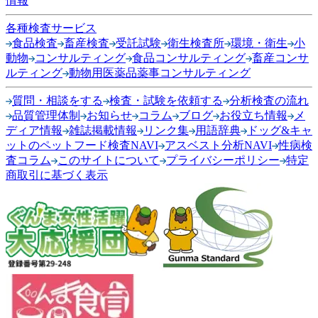
情報
各種検査サービス
食品検査
畜産検査
受託試験
衛生検査所
環境・衛生
小
動物
コンサルティング
食品コンサルティング
畜産コンサ
ルティング
動物用医薬品薬事コンサルティング
質問・相談をする
検査・試験を依頼する
分析検査の流れ
品質管理体制
お知らせ
コラム
ブログ
お役立ち情報
メ
ディア情報
雑誌掲載情報
リンク集
用語辞典
ドッグ&キャ
ットのペットフード検査NAVI
アスベスト分析NAVI
性病検
査コラム
このサイトについて
プライバシーポリシー
特定
商取引に基づく表示