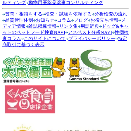
ルティング
動物用医薬品薬事コンサルティング
質問・相談をする
検査・試験を依頼する
分析検査の流れ
品質管理体制
お知らせ
コラム
ブログ
お役立ち情報
メ
ディア情報
雑誌掲載情報
リンク集
用語辞典
ドッグ&キャ
ットのペットフード検査NAVI
アスベスト分析NAVI
性病検
査コラム
このサイトについて
プライバシーポリシー
特定
商取引に基づく表示