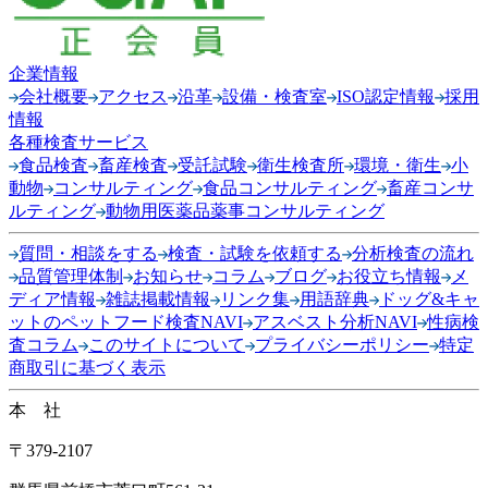
企業情報
会社概要
アクセス
沿革
設備・検査室
ISO認定情報
採用
情報
各種検査サービス
食品検査
畜産検査
受託試験
衛生検査所
環境・衛生
小
動物
コンサルティング
食品コンサルティング
畜産コンサ
ルティング
動物用医薬品薬事コンサルティング
質問・相談をする
検査・試験を依頼する
分析検査の流れ
品質管理体制
お知らせ
コラム
ブログ
お役立ち情報
メ
ディア情報
雑誌掲載情報
リンク集
用語辞典
ドッグ&キャ
ットのペットフード検査NAVI
アスベスト分析NAVI
性病検
査コラム
このサイトについて
プライバシーポリシー
特定
商取引に基づく表示
本 社
〒379-2107