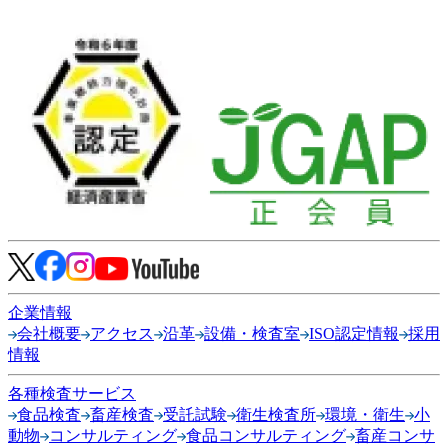
企業情報
会社概要
アクセス
沿革
設備・検査室
ISO認定情報
採用
情報
各種検査サービス
食品検査
畜産検査
受託試験
衛生検査所
環境・衛生
小
動物
コンサルティング
食品コンサルティング
畜産コンサ