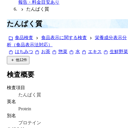
報告・料金目安あり
たんぱく質
たんぱく質
食品検査
食品表示に関する検査
栄養成分表示分
析（食品表示法対応）
はちみつ
お茶
惣菜
水
エキス
生鮮野菜
他
12
件
検査概要
検査項目
たんぱく質
英名
Protein
別名
プロテイン