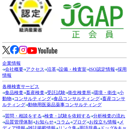
企業情報
会社概要
アクセス
沿革
設備・検査室
ISO認定情報
採用
情報
各種検査サービス
食品検査
畜産検査
受託試験
衛生検査所
環境・衛生
小
動物
コンサルティング
食品コンサルティング
畜産コンサ
ルティング
動物用医薬品薬事コンサルティング
質問・相談をする
検査・試験を依頼する
分析検査の流れ
品質管理体制
お知らせ
コラム
ブログ
お役立ち情報
メ
ディア情報
雑誌掲載情報
リンク集
用語辞典
ドッグ&キャ