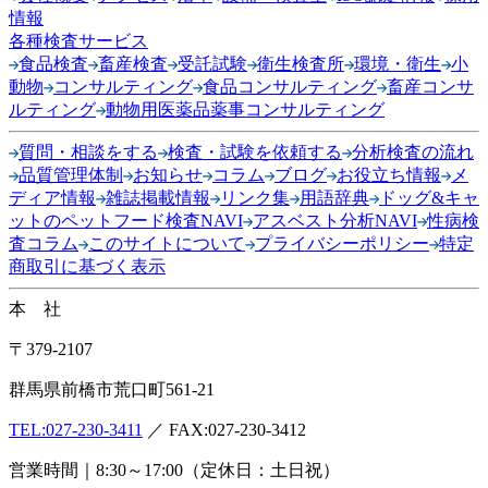
情報
各種検査サービス
食品検査
畜産検査
受託試験
衛生検査所
環境・衛生
小
動物
コンサルティング
食品コンサルティング
畜産コンサ
ルティング
動物用医薬品薬事コンサルティング
質問・相談をする
検査・試験を依頼する
分析検査の流れ
品質管理体制
お知らせ
コラム
ブログ
お役立ち情報
メ
ディア情報
雑誌掲載情報
リンク集
用語辞典
ドッグ&キャ
ットのペットフード検査NAVI
アスベスト分析NAVI
性病検
査コラム
このサイトについて
プライバシーポリシー
特定
商取引に基づく表示
本 社
〒379-2107
群馬県前橋市荒口町561-21
TEL:
027-230-3411
／ FAX:027-230-3412
営業時間｜8:30～17:00（定休日：土日祝）