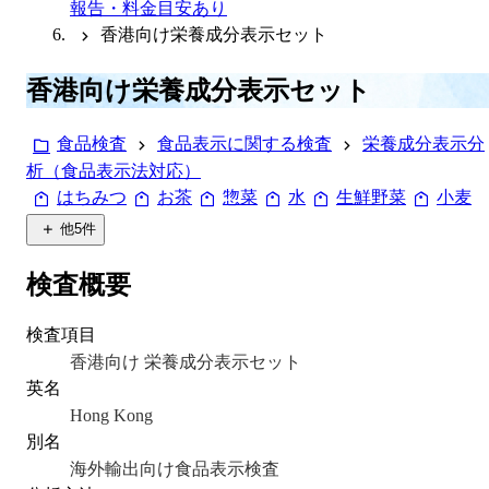
報告・料金目安あり
香港向け栄養成分表示セット
香港向け栄養成分表示セット
食品検査
食品表示に関する検査
栄養成分表示分
析（食品表示法対応）
はちみつ
お茶
惣菜
水
生鮮野菜
小麦
他
5
件
検査概要
検査項目
香港向け 栄養成分表示セット
英名
Hong Kong
別名
海外輸出向け食品表示検査