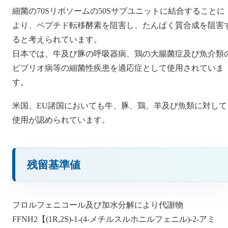
細菌の70Sリボソームの50Sサブユニットに結合することに
より、ペプチド転移酵素を阻害し、たんぱく質合成を阻害
ると考えられています。
日本では、牛及び豚の呼吸器病、鶏の大腸菌症及び魚介類
ビブリオ病等の細菌性疾患を適応症として使用されていま
す。
米国、EU諸国においても牛、豚、鶏、羊及び魚類に対して
使用が認められています。
残留基準値
フロルフェニコール及び加水分解により代謝物
FFNH2【(1R,2S)-1-(4-メチルスルホニルフェニル)-2-アミ