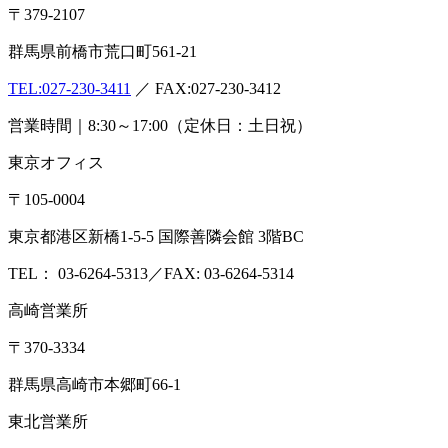
質問・相談をする
検査・試験を依頼する
分析検査の流れ
品質管理体制
お知らせ
コラム
ブログ
お役立ち情報
メ
ディア情報
雑誌掲載情報
リンク集
用語辞典
ドッグ&キャ
ットのペットフード検査NAVI
アスベスト分析NAVI
性病検
査コラム
このサイトについて
プライバシーポリシー
特定
商取引に基づく表示
本 社
〒379-2107
群馬県前橋市荒口町561-21
TEL:
027-230-3411
／ FAX:027-230-3412
営業時間｜8:30～17:00（定休日：土日祝）
東京オフィス
〒105-0004
東京都港区新橋1-5-5 国際善隣会館 3階BC