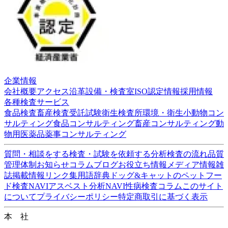
企業情報
会社概要
アクセス
沿革
設備・検査室
ISO認定情報
採用
情報
各種検査サービス
食品検査
畜産検査
受託試験
衛生検査所
環境・衛生
小
動物
コンサルティング
食品コンサルティング
畜産コンサ
ルティング
動物用医薬品薬事コンサルティング