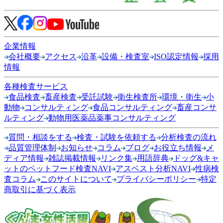
企業情報
会社概要
アクセス
沿革
設備・検査室
ISO認定情報
採用
情報
各種検査サービス
食品検査
畜産検査
受託試験
衛生検査所
環境・衛生
小
動物
コンサルティング
食品コンサルティング
畜産コンサ
ルティング
動物用医薬品薬事コンサルティング
質問・相談をする
検査・試験を依頼する
分析検査の流れ
品質管理体制
お知らせ
コラム
ブログ
お役立ち情報
メ
ディア情報
雑誌掲載情報
リンク集
用語辞典
ドッグ&キャ
ットのペットフード検査NAVI
アスベスト分析NAVI
性病検
査コラム
このサイトについて
プライバシーポリシー
特定
商取引に基づく表示