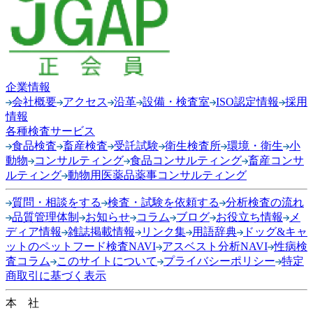
企業情報
会社概要
アクセス
沿革
設備・検査室
ISO認定情報
採用
情報
各種検査サービス
食品検査
畜産検査
受託試験
衛生検査所
環境・衛生
小
動物
コンサルティング
食品コンサルティング
畜産コンサ
ルティング
動物用医薬品薬事コンサルティング
質問・相談をする
検査・試験を依頼する
分析検査の流れ
品質管理体制
お知らせ
コラム
ブログ
お役立ち情報
メ
ディア情報
雑誌掲載情報
リンク集
用語辞典
ドッグ&キャ
ットのペットフード検査NAVI
アスベスト分析NAVI
性病検
査コラム
このサイトについて
プライバシーポリシー
特定
商取引に基づく表示
本 社