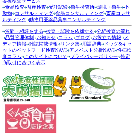
各種検査サービス
食品検査
畜産検査
受託試験
衛生検査所
環境・衛生
小
動物
コンサルティング
食品コンサルティング
畜産コンサ
ルティング
動物用医薬品薬事コンサルティング
質問・相談をする
検査・試験を依頼する
分析検査の流れ
品質管理体制
お知らせ
コラム
ブログ
お役立ち情報
メ
ディア情報
雑誌掲載情報
リンク集
用語辞典
ドッグ&キャ
ットのペットフード検査NAVI
アスベスト分析NAVI
性病検
査コラム
このサイトについて
プライバシーポリシー
特定
商取引に基づく表示