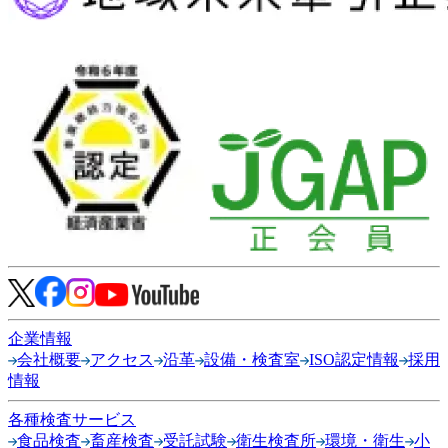
企業情報
会社概要
アクセス
沿革
設備・検査室
ISO認定情報
採用
情報
各種検査サービス
食品検査
畜産検査
受託試験
衛生検査所
環境・衛生
小