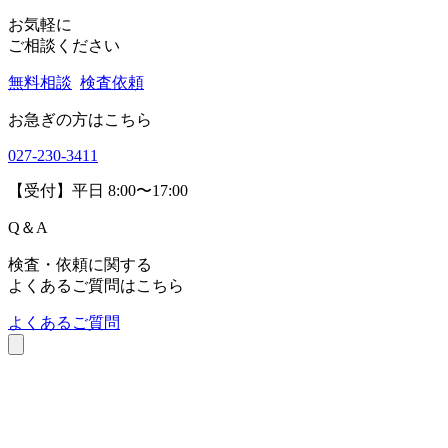
Copyrights(C) Shokukanken Inc. All Rights Reserved.