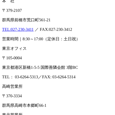
企業情報
会社概要
アクセス
沿革
設備・検査室
ISO認定情報
採用
情報
各種検査サービス
食品検査
畜産検査
受託試験
衛生検査所
環境・衛生
小
動物
コンサルティング
食品コンサルティング
畜産コンサ
ルティング
動物用医薬品薬事コンサルティング
質問・相談をする
検査・試験を依頼する
分析検査の流れ
品質管理体制
お知らせ
コラム
ブログ
お役立ち情報
メ
ディア情報
雑誌掲載情報
リンク集
用語辞典
ドッグ&キャ
ットのペットフード検査NAVI
アスベスト分析NAVI
性病検
査コラム
このサイトについて
プライバシーポリシー
特定
商取引に基づく表示
本 社
〒379-2107