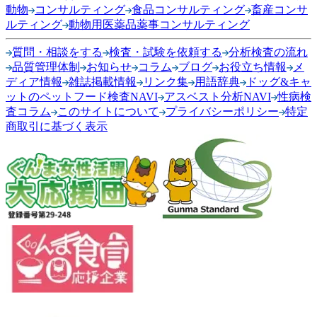
動物
コンサルティング
食品コンサルティング
畜産コンサ
ルティング
動物用医薬品薬事コンサルティング
質問・相談をする
検査・試験を依頼する
分析検査の流れ
品質管理体制
お知らせ
コラム
ブログ
お役立ち情報
メ
ディア情報
雑誌掲載情報
リンク集
用語辞典
ドッグ&キャ
ットのペットフード検査NAVI
アスベスト分析NAVI
性病検
査コラム
このサイトについて
プライバシーポリシー
特定
商取引に基づく表示