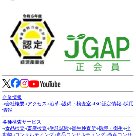
企業情報
会社概要
アクセス
沿革
設備・検査室
ISO認定情報
採用
情報
各種検査サービス
食品検査
畜産検査
受託試験
衛生検査所
環境・衛生
小
動物
コンサルティング
食品コンサルティング
畜産コンサ