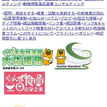
ルティング
動物用医薬品薬事コンサルティング
質問・相談をする
検査・試験を依頼する
分析検査の流れ
品質管理体制
お知らせ
コラム
ブログ
お役立ち情報
メ
ディア情報
雑誌掲載情報
リンク集
用語辞典
ドッグ&キャ
ットのペットフード検査NAVI
アスベスト分析NAVI
性病検
査コラム
このサイトについて
プライバシーポリシー
特定
商取引に基づく表示