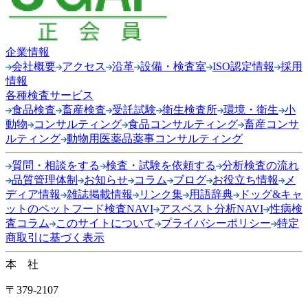
企業情報
会社概要
アクセス
沿革
設備・検査室
ISO認定情報
採用
情報
各種検査サービス
食品検査
畜産検査
受託試験
衛生検査所
環境・衛生
小
動物
コンサルティング
食品コンサルティング
畜産コンサ
ルティング
動物用医薬品薬事コンサルティング
質問・相談をする
検査・試験を依頼する
分析検査の流れ
品質管理体制
お知らせ
コラム
ブログ
お役立ち情報
メ
ディア情報
雑誌掲載情報
リンク集
用語辞典
ドッグ&キャ
ットのペットフード検査NAVI
アスベスト分析NAVI
性病検
査コラム
このサイトについて
プライバシーポリシー
特定
商取引に基づく表示
本 社
〒379-2107