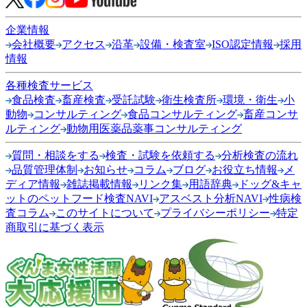
企業情報
会社概要
アクセス
沿革
設備・検査室
ISO認定情報
採用
情報
各種検査サービス
食品検査
畜産検査
受託試験
衛生検査所
環境・衛生
小
動物
コンサルティング
食品コンサルティング
畜産コンサ
ルティング
動物用医薬品薬事コンサルティング
質問・相談をする
検査・試験を依頼する
分析検査の流れ
品質管理体制
お知らせ
コラム
ブログ
お役立ち情報
メ
ディア情報
雑誌掲載情報
リンク集
用語辞典
ドッグ&キャ
ットのペットフード検査NAVI
アスベスト分析NAVI
性病検
査コラム
このサイトについて
プライバシーポリシー
特定
商取引に基づく表示