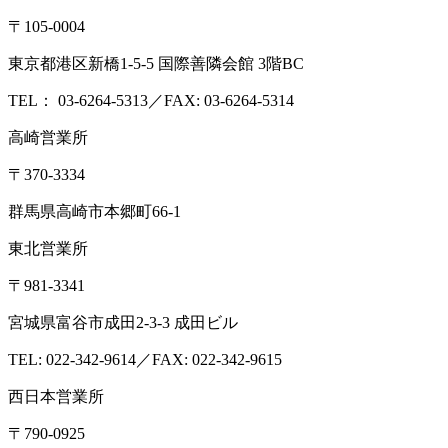
企業情報
会社概要
アクセス
沿革
設備・検査室
ISO認定情報
採用
情報
各種検査サービス
食品検査
畜産検査
受託試験
衛生検査所
環境・衛生
小
動物
コンサルティング
食品コンサルティング
畜産コンサ
ルティング
動物用医薬品薬事コンサルティング
質問・相談をする
検査・試験を依頼する
分析検査の流れ
品質管理体制
お知らせ
コラム
ブログ
お役立ち情報
メ