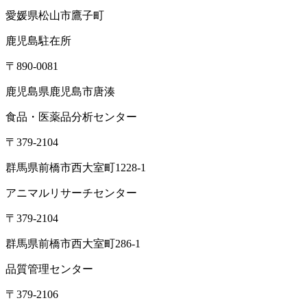
ディア情報
雑誌掲載情報
リンク集
用語辞典
ドッグ&キャ
ットのペットフード検査NAVI
アスベスト分析NAVI
性病検
査コラム
このサイトについて
プライバシーポリシー
特定
商取引に基づく表示
本 社
〒379-2107
群馬県前橋市荒口町561-21
TEL:
027-230-3411
／ FAX:027-230-3412
営業時間｜8:30～17:00（定休日：土日祝）
東京オフィス
〒105-0004
東京都港区新橋1-5-5 国際善隣会館 3階BC
TEL： 03-6264-5313／FAX: 03-6264-5314
高崎営業所