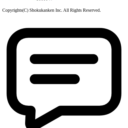
宮城県富谷市成田2-3-3 成田ビル
TEL: 022-342-9614／FAX: 022-342-9615
西日本営業所
〒790-0925
愛媛県松山市鷹子町
鹿児島駐在所
〒890-0081
鹿児島県鹿児島市唐湊
食品・医薬品分析センター
〒379-2104
群馬県前橋市西大室町1228-1
アニマルリサーチセンター