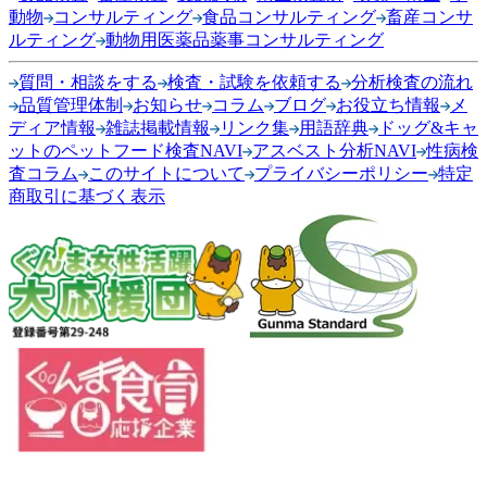
動物
コンサルティング
食品コンサルティング
畜産コンサ
ルティング
動物用医薬品薬事コンサルティング
質問・相談をする
検査・試験を依頼する
分析検査の流れ
品質管理体制
お知らせ
コラム
ブログ
お役立ち情報
メ
ディア情報
雑誌掲載情報
リンク集
用語辞典
ドッグ&キャ
ットのペットフード検査NAVI
アスベスト分析NAVI
性病検
査コラム
このサイトについて
プライバシーポリシー
特定
商取引に基づく表示