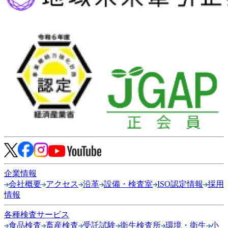
企業情報
会社概要
アクセス
沿革
設備・検査室
ISO認定情報
採用
情報
各種検査サービス
食品検査
畜産検査
受託試験
衛生検査所
環境・衛生
小