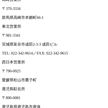
企業情報
会社概要
アクセス
沿革
設備・検査室
ISO認定情報
採用
情報
各種検査サービス
食品検査
畜産検査
受託試験
衛生検査所
環境・衛生
小
動物
コンサルティング
食品コンサルティング
畜産コンサ
ルティング
動物用医薬品薬事コンサルティング
質問・相談をする
検査・試験を依頼する
分析検査の流れ
品質管理体制
お知らせ
コラム
ブログ
お役立ち情報
メ
ディア情報
雑誌掲載情報
リンク集
用語辞典
ドッグ&キャ
ットのペットフード検査NAVI
アスベスト分析NAVI
性病検
査コラム
このサイトについて
プライバシーポリシー
特定
商取引に基づく表示
本 社
〒379-2107