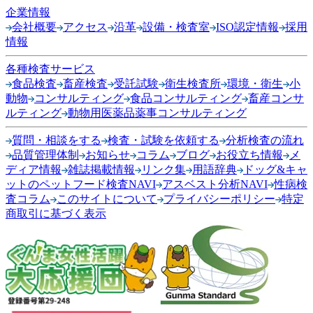
企業情報
会社概要
アクセス
沿革
設備・検査室
ISO認定情報
採用
情報
各種検査サービス
食品検査
畜産検査
受託試験
衛生検査所
環境・衛生
小
動物
コンサルティング
食品コンサルティング
畜産コンサ
ルティング
動物用医薬品薬事コンサルティング
質問・相談をする
検査・試験を依頼する
分析検査の流れ
品質管理体制
お知らせ
コラム
ブログ
お役立ち情報
メ
ディア情報
雑誌掲載情報
リンク集
用語辞典
ドッグ&キャ
ットのペットフード検査NAVI
アスベスト分析NAVI
性病検
査コラム
このサイトについて
プライバシーポリシー
特定
商取引に基づく表示