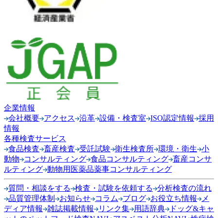
企業情報
会社概要
アクセス
沿革
設備・検査室
ISO認定情報
採用
情報
各種検査サービス
食品検査
畜産検査
受託試験
衛生検査所
環境・衛生
小
動物
コンサルティング
食品コンサルティング
畜産コンサ
ルティング
動物用医薬品薬事コンサルティング
質問・相談をする
検査・試験を依頼する
分析検査の流れ
品質管理体制
お知らせ
コラム
ブログ
お役立ち情報
メ
ディア情報
雑誌掲載情報
リンク集
用語辞典
ドッグ&キャ