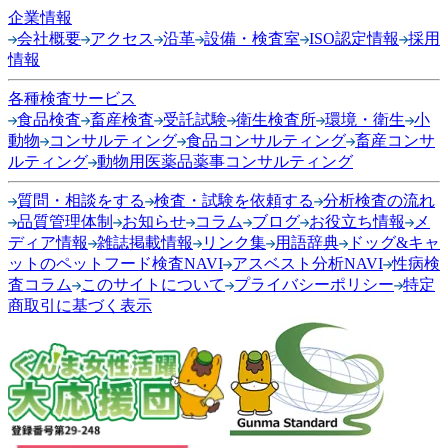
企業情報
会社概要
アクセス
沿革
設備・検査室
ISO認定情報
採用
情報
各種検査サービス
食品検査
畜産検査
受託試験
衛生検査所
環境・衛生
小
動物
コンサルティング
食品コンサルティング
畜産コンサ
ルティング
動物用医薬品薬事コンサルティング
質問・相談をする
検査・試験を依頼する
分析検査の流れ
品質管理体制
お知らせ
コラム
ブログ
お役立ち情報
メ
ディア情報
雑誌掲載情報
リンク集
用語辞典
ドッグ&キャ
ットのペットフード検査NAVI
アスベスト分析NAVI
性病検
査コラム
このサイトについて
プライバシーポリシー
特定
商取引に基づく表示