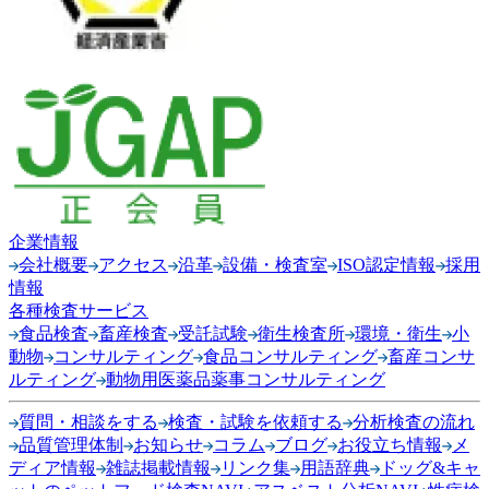
企業情報
会社概要
アクセス
沿革
設備・検査室
ISO認定情報
採用
情報
各種検査サービス
食品検査
畜産検査
受託試験
衛生検査所
環境・衛生
小
動物
コンサルティング
食品コンサルティング
畜産コンサ
ルティング
動物用医薬品薬事コンサルティング
質問・相談をする
検査・試験を依頼する
分析検査の流れ
品質管理体制
お知らせ
コラム
ブログ
お役立ち情報
メ
ディア情報
雑誌掲載情報
リンク集
用語辞典
ドッグ&キャ