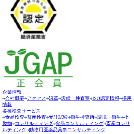
企業情報
会社概要
アクセス
沿革
設備・検査室
ISO認定情報
採用
情報
各種検査サービス
食品検査
畜産検査
受託試験
衛生検査所
環境・衛生
小
動物
コンサルティング
食品コンサルティング
畜産コンサ
ルティング
動物用医薬品薬事コンサルティング