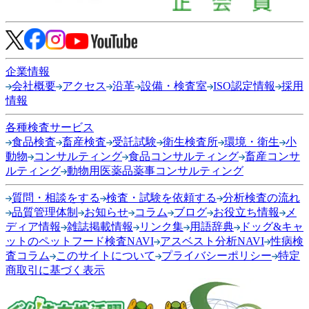
企業情報
会社概要
アクセス
沿革
設備・検査室
ISO認定情報
採用
情報
各種検査サービス
食品検査
畜産検査
受託試験
衛生検査所
環境・衛生
小
動物
コンサルティング
食品コンサルティング
畜産コンサ
ルティング
動物用医薬品薬事コンサルティング
質問・相談をする
検査・試験を依頼する
分析検査の流れ
品質管理体制
お知らせ
コラム
ブログ
お役立ち情報
メ
ディア情報
雑誌掲載情報
リンク集
用語辞典
ドッグ&キャ
ットのペットフード検査NAVI
アスベスト分析NAVI
性病検
査コラム
このサイトについて
プライバシーポリシー
特定
商取引に基づく表示