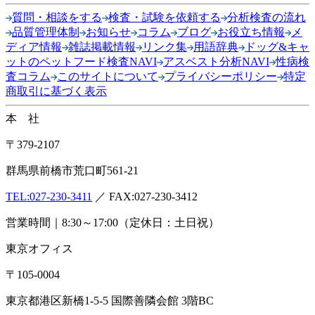
質問・相談をする
検査・試験を依頼する
分析検査の流れ
品質管理体制
お知らせ
コラム
ブログ
お役立ち情報
メ
ディア情報
雑誌掲載情報
リンク集
用語辞典
ドッグ&キャ
ットのペットフード検査NAVI
アスベスト分析NAVI
性病検
査コラム
このサイトについて
プライバシーポリシー
特定
商取引に基づく表示
本 社
〒379-2107
群馬県前橋市荒口町561-21
TEL:
027-230-3411
／ FAX:027-230-3412
営業時間｜8:30～17:00（定休日：土日祝）
東京オフィス
〒105-0004
東京都港区新橋1-5-5 国際善隣会館 3階BC