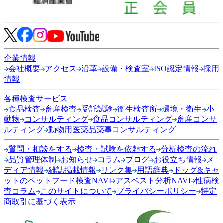
企業情報
会社概要
アクセス
沿革
設備・検査室
ISO認定情報
採用
情報
各種検査サービス
食品検査
畜産検査
受託試験
衛生検査所
環境・衛生
小
動物
コンサルティング
食品コンサルティング
畜産コンサ
ルティング
動物用医薬品薬事コンサルティング
質問・相談をする
検査・試験を依頼する
分析検査の流れ
品質管理体制
お知らせ
コラム
ブログ
お役立ち情報
メ
ディア情報
雑誌掲載情報
リンク集
用語辞典
ドッグ&キャ
ットのペットフード検査NAVI
アスベスト分析NAVI
性病検
査コラム
このサイトについて
プライバシーポリシー
特定
商取引に基づく表示