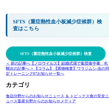
SFTS（重症熱性血小板減少症候群）検
査はこちら
SFTS（重症熱性血小板減少症候群）検査
＜ 前の記事へ
【ノロウイルス】結婚式場で集団食中毒 札
幌
次の記事へ ＞
【コラム】【異物検査】ワラジムシ-虫の
定トレーニング87
お知らせ一覧へ
カテゴリ
食品分野からのお知らせ
ニュース ＆ トピックス
食の安全ニ
ュース
畜産分野からのお知らせ
メディア