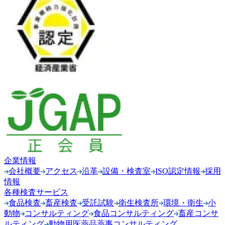
企業情報
会社概要
アクセス
沿革
設備・検査室
ISO認定情報
採用
情報
各種検査サービス
食品検査
畜産検査
受託試験
衛生検査所
環境・衛生
小
動物
コンサルティング
食品コンサルティング
畜産コンサ
ルティング
動物用医薬品薬事コンサルティング