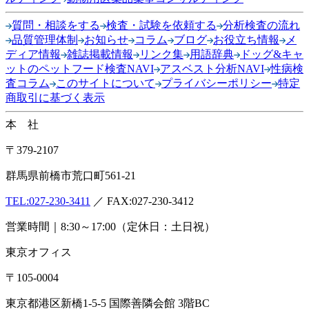
質問・相談をする
検査・試験を依頼する
分析検査の流れ
品質管理体制
お知らせ
コラム
ブログ
お役立ち情報
メ
ディア情報
雑誌掲載情報
リンク集
用語辞典
ドッグ&キャ
ットのペットフード検査NAVI
アスベスト分析NAVI
性病検
査コラム
このサイトについて
プライバシーポリシー
特定
商取引に基づく表示
本 社
〒379-2107
群馬県前橋市荒口町561-21
TEL:
027-230-3411
／ FAX:027-230-3412
営業時間｜8:30～17:00（定休日：土日祝）
東京オフィス
〒105-0004
東京都港区新橋1-5-5 国際善隣会館 3階BC