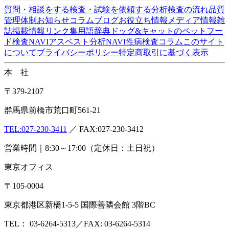
質問・相談をする
検査・試験を依頼する
分析検査の流れ
品質
管理体制
お知らせ
コラム
ブログ
お役立ち情報
メディア情報
雑
誌掲載情報
リンク集
用語辞典
ドッグ&キャットのペットフー
ド検査NAVI
アスベスト分析NAVI
性病検査コラム
このサイト
について
プライバシーポリシー
特定商取引に基づく表示
本 社
〒379-2107
群馬県前橋市荒口町561-21
TEL:
027-230-3411
／ FAX:027-230-3412
営業時間｜8:30～17:00（定休日：土日祝）
東京オフィス
〒105-0004
東京都港区新橋1-5-5 国際善隣会館 3階BC