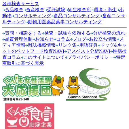
各種検査サービス
食品検査
畜産検査
受託試験
衛生検査所
環境・衛生
小
動物
コンサルティング
食品コンサルティング
畜産コンサ
ルティング
動物用医薬品薬事コンサルティング
質問・相談をする
検査・試験を依頼する
分析検査の流れ
品質管理体制
お知らせ
コラム
ブログ
お役立ち情報
メ
ディア情報
雑誌掲載情報
リンク集
用語辞典
ドッグ&キャ
ットのペットフード検査NAVI
アスベスト分析NAVI
性病検
査コラム
このサイトについて
プライバシーポリシー
特定
商取引に基づく表示