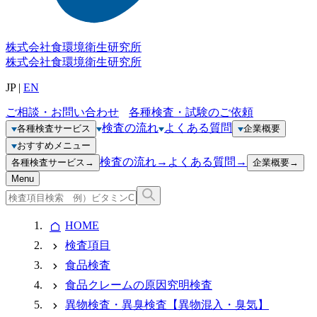
株式会社
食環境衛生研究所
株式会社
食環境衛生研究所
JP
|
EN
ご相談・お問い合わせ
各種検査・試験のご依頼
検査の流れ
よくある質問
各種検査サービス
企業概要
おすすめメニュー
検査の流れ
→
よくある質問
→
各種検査サービス
→
企業概要
→
Menu
HOME
検査項目
食品検査
食品クレームの原因究明検査
異物検査・異臭検査【異物混入・臭気】