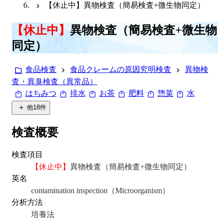
【休止中】異物検査（簡易検査+微生物同定）
【休止中】
異物検査（簡易検査+微生物
同定）
食品検査
食品クレームの原因究明検査
異物検
査・異臭検査（異常品）
はちみつ
排水
お茶
肥料
惣菜
水
他
18
件
検査概要
検査項目
【休止中】
異物検査（簡易検査+微生物同定）
英名
contamination inspection（Microorganism）
分析方法
培養法