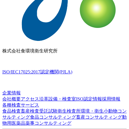
株式会社
食環境衛生研究所
ISO/IEC17025:2017認定機関(PJLA)
企業情報
会社概要
アクセス
沿革
設備・検査室
ISO認定情報
採用情報
各種検査サービス
食品検査
畜産検査
受託試験
衛生検査所
環境・衛生
小動物
コン
サルティング
食品コンサルティング
畜産コンサルティング
動
物用医薬品薬事コンサルティング