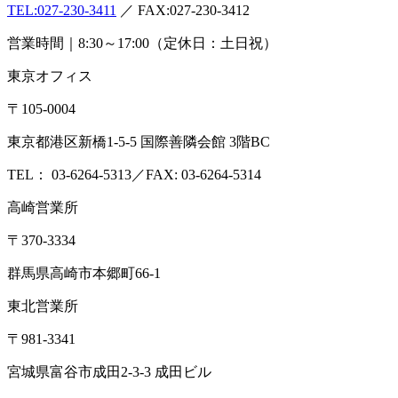
企業情報
会社概要
アクセス
沿革
設備・検査室
ISO認定情報
採用情報
各種検査サービス
食品検査
畜産検査
受託試験
衛生検査所
環境・衛生
小動物
コン
サルティング
食品コンサルティング
畜産コンサルティング
動
物用医薬品薬事コンサルティング
質問・相談をする
検査・試験を依頼する
分析検査の流れ
品質
管理体制
お知らせ
コラム
ブログ
お役立ち情報
メディア情報
雑
誌掲載情報
リンク集
用語辞典
ドッグ&キャットのペットフー
ド検査NAVI
アスベスト分析NAVI
性病検査コラム
このサイト
について
プライバシーポリシー
特定商取引に基づく表示