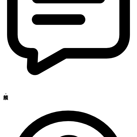
群馬県前橋市西大室町1228-1
アニマルリサーチセンター
〒379-2104
群馬県前橋市西大室町286-1
品質管理センター
〒379-2106
群馬県前橋市荒子町643-4
Copyrights(C) Shokukanken Inc. All Rights Reserved.