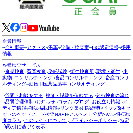
企業情報
会社概要
アクセス
沿革
設備・検査室
ISO認定情報
採用
情報
各種検査サービス
食品検査
畜産検査
受託試験
衛生検査所
環境・衛生
小
動物
コンサルティング
食品コンサルティング
畜産コンサ
ルティング
動物用医薬品薬事コンサルティング
質問・相談をする
検査・試験を依頼する
分析検査の流れ
品質管理体制
お知らせ
コラム
ブログ
お役立ち情報
メ
ディア情報
雑誌掲載情報
リンク集
用語辞典
ドッグ&キャ
ットのペットフード検査NAVI
アスベスト分析NAVI
性病検
査コラム
このサイトについて
プライバシーポリシー
特定
商取引に基づく表示